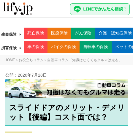
死亡
保険
医療
保険
がん
保険
介護・認知症
保険
生命保険
車
の保険
バイク
の保険
自転車
の保険
ペット
の
損害保険
HOME
お役立ちコラム
自動車コラム「知識はなくてもクルマは走る」
>
>
公開：
2020年7月28日
スライドドアのメリット・デメリ
ット【後編】コスト面では？