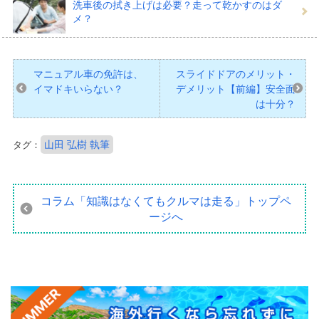
洗車後の拭き上げは必要？走って乾かすのはダ
メ？
マニュアル車の免許は、
スライドドアのメリット・
イマドキいらない？
デメリット【前編】安全面
は十分？
山田 弘樹 執筆
タグ：
コラム「知識はなくてもクルマは走る」
トップペ
ージへ