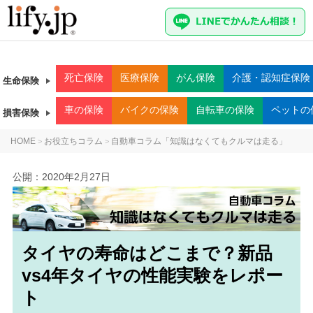
死亡
保険
医療
保険
がん
保険
介護・認知症
保険
生命保険
車
の保険
バイク
の保険
自転車
の保険
ペット
の
損害保険
HOME
お役立ちコラム
自動車コラム「知識はなくてもクルマは走る」
>
>
公開：
2020年2月27日
タイヤの寿命はどこまで？新品
vs4年タイヤの性能実験をレポー
ト