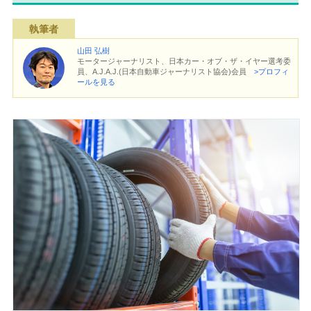
執筆者
山田 弘樹
モータージャーナリスト、日本カー・オブ・ザ・イヤー選考委
員、A.J.A.J.(日本自動車ジャーナリスト協会)会員
>プロフィ
ールを見る