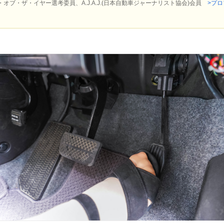
ブ・ザ・イヤー選考委員、A.J.A.J.(日本自動車ジャーナリスト協会)会員
>プ