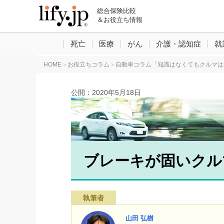
総合保険比較
＆お役立ち情報
死亡
医療
がん
介護・認知症
就
HOME
お役立ちコラム
自動車コラム「知識はなくてもクルマは
>
>
公開：
2020年5月18日
ブレーキが固いクル
執筆者
山田 弘樹