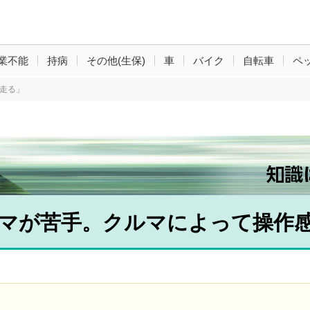
業不能
持病
その他(生保)
車
バイク
自転車
ペ
走る」
マが苦手。クルマによって操作