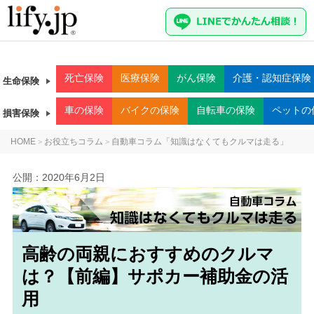
死亡
保険
医療
保険
がん
保険
介護・認知症
保険
生命保険
車
の保険
バイク
の保険
自転車
の保険
ペット
の
損害保険
HOME
お役立ちコラム
自動車コラム「知識はなくてもクルマは走る」
>
>
公開：
2020年6月2日
高齢の両親におすすめのクルマ
は？【前編】サポカー補助金の活
用