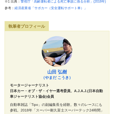
※1 出典：
警視庁「高齢運転者による死亡事故に係る分析」(2018年)
参考：
経済産業省「サポカー（安全運転サポート車）」
執筆者プロフィール
山田 弘樹
（やまだ こうき）
モータージャーナリスト
日本カー・オブ・ザ・イヤー選考委員、A.J.A.J.(日本自動
車ジャーナリスト協会)会員
自動車雑誌「Tipo」の副編集長を経験。数々のレースにも
参戦。2018年「スーパー耐久富士スーパーテック24時間」