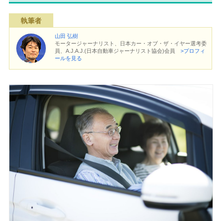
執筆者
山田 弘樹
モータージャーナリスト、日本カー・オブ・ザ・イヤー選考委
員、A.J.A.J.(日本自動車ジャーナリスト協会)会員
>プロフィ
ールを見る