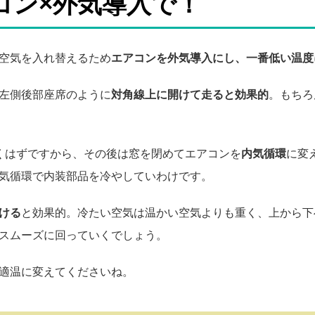
コン×外気導入で！
空気を入れ替えるため
エアコンを外気導入にし、一番低い温度
左側後部座席のように
対角線上に開けて走ると効果的
。もちろ
くはずですから、その後は窓を閉めてエアコンを
内気循環
に変
気循環で内装部品を冷やしていわけです。
ける
と効果的。冷たい空気は温かい空気よりも重く、上から下
スムーズに回っていくでしょう。
適温に変えてくださいね。