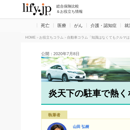
総合保険比較
＆お役立ち情報
死亡
医療
がん
介護・認知症
就
HOME
お役立ちコラム
自動車コラム「知識はなくてもクルマは
>
>
公開：
2020年7月8日
炎天下の駐車で熱く
執筆者
山田 弘樹