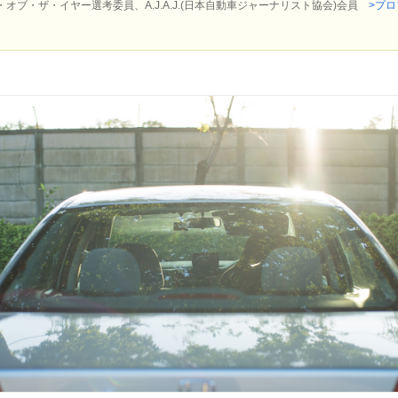
ブ・ザ・イヤー選考委員、A.J.A.J.(日本自動車ジャーナリスト協会)会員
>プ