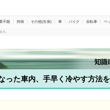
業不能
持病
その他(生保)
車
バイク
自転車
ペ
走る」
なった車内、手早く冷やす方法