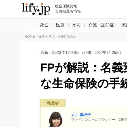
総合保険比較
＆お役立ち情報
死亡
医療
がん
介護・認知症
就
HOME
保険を学ぶ
保険の基礎
>
>
更新：
2023年12月6日
（公開：2020年3月25日）
FPが解説：名
な生命保険の手
執筆者
大川 真理子
ファイナンシャルプランナー、2級