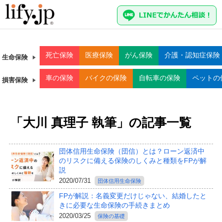
死亡
保険
医療
保険
がん
保険
介護・認知症
保険
生命保険
車
の保険
バイク
の保険
自転車
の保険
ペット
の
損害保険
「大川 真理子 執筆」の記事一覧
団体信用生命保険（団信）とは？ローン返済中
のリスクに備える保険のしくみと種類をFPが解
説
2020/07/31
団体信用生命保険
FPが解説：名義変更だけじゃない、結婚したと
きに必要な生命保険の手続きまとめ
2020/03/25
保険の基礎