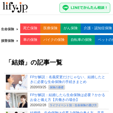
死亡
保険
医療
保険
がん
保険
介護・認知症
保険
生命保険
車
の保険
バイク
の保険
自転車
の保険
ペット
の
損害保険
「結婚」の記事一覧
FPが解説：名義変更だけじゃない、結婚したと
きに必要な生命保険の手続きまとめ
2020/03/25
保険の基礎
FPが解説：結婚したら生命保険は必要？かかる
お金と備え方【共働きの場合】
2020/02/28
ライフイベント別・生命保険の選び方
結婚後、生命保険は必要？保険の考え方、見直