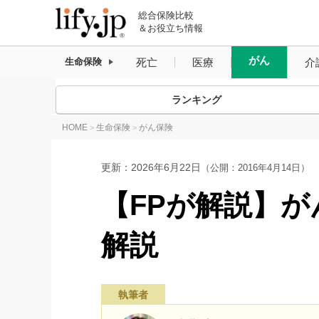
総合保険比較
＆お役立ち情報
がん
死亡
医療
介
生命保険
ランキング
HOME
生命保険
がん保険
>
>
更新：
2026年6月22日
（公開：2016年4月14日）
【FPが解説】
解説
執筆者