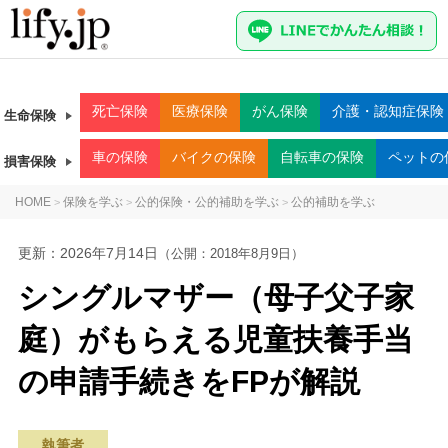
死亡
保険
医療
保険
がん
保険
介護・認知症
保険
生命保険
車
の保険
バイク
の保険
自転車
の保険
ペット
の
損害保険
HOME
保険を学ぶ
公的保険・公的補助を学ぶ
公的補助を学ぶ
>
>
>
更新：
2026年7月14日
（公開：2018年8月9日）
シングルマザー（母子父子家
庭）がもらえる児童扶養手当
の申請手続きをFPが解説
執筆者