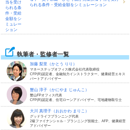
られる条件・受給金額をシミュレーション
執筆者・監修者一覧
加藤 梨里
（かとう りり）
マネーステップオフィス株式会社代表取締役
CFP(R)認定者、金融知力インストラクター、健康経営エキス
パートアドバイザー
蟹山 淳子
（かにやま じゅんこ）
蟹山FPオフィス代表
CFP(R)認定者、住宅ローンアドバイザー、宅地建物取引士
大川 真理子
（おおかわ まりこ）
グッドライフプランニング代表
2級ファイナンシャル・プランニング技能士、AFP、健康経営
アドバイザー