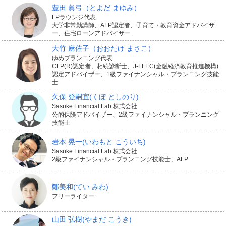
豊田 眞弓
（とよだ まゆみ）
FPラウンジ代表
大学非常勤講師、AFP認定者、子育て・教育資金アドバイザ
ー、住宅ローンアドバイザー
大竹 麻佐子
（おおたけ まさこ）
ゆめプランニング代表
CFP(R)認定者、相続診断士、J-FLEC(金融経済教育推進機構)
認定アドバイザー、1級ファイナンシャル・プランニング技能
士
久保 登嗣宜
(くぼ としのり)
Sasuke Financial Lab 株式会社
公的保険アドバイザー、2級ファイナンシャル・プランニング
技能士
岩本 晃一
(いわもと こういち)
Sasuke Financial Lab 株式会社
2級ファイナンシャル・プランニング技能士、AFP
鄭美和
(てい みわ)
フリーライター
山田 弘樹
(やまだ こうき)