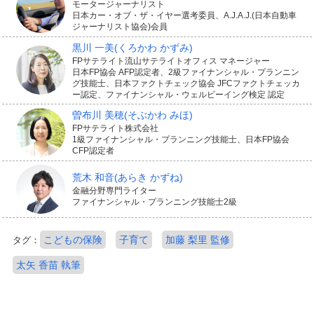
モータージャーナリスト
日本カー・オブ・ザ・イヤー選考委員、A.J.A.J.(日本自動車
ジャーナリスト協会)会員
黒川 一美
(くろかわ かずみ)
FPサテライト流山サテライトオフィス マネージャー
日本FP協会 AFP認定者、2級ファイナンシャル・プランニン
グ技能士、日本ファクトチェック協会 JFCファクトチェッカ
ー認定、ファイナンシャル・ウェルビーイング検定 認定
曽布川 美穂
(そぶかわ みほ)
FPサテライト株式会社
1級ファイナンシャル・プランニング技能士、日本FP協会
CFP認定者
荒木 和音
(あらき かずね)
金融分野専門ライター
ファイナンシャル・プランニング技能士2級
こどもの保険
子育て
加藤 梨里 監修
タグ：
太矢 香苗 執筆