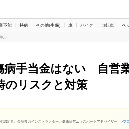
業不能
持病
その他(生保)
車
バイク
自転車
ペ
学ぶ
傷病手当金はない 自営
時のリスクと対策
P(R)認定者、金融知力インストラクター、健康経営エキスパートアドバイザー
>プ