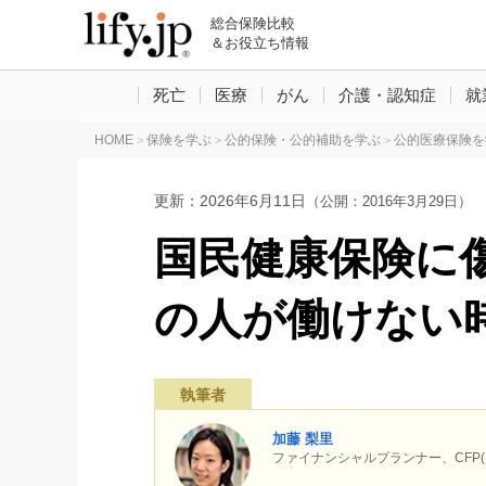
総合保険比較
＆お役立ち情報
死亡
医療
がん
介護・認知症
就
HOME
保険を学ぶ
公的保険・公的補助を学ぶ
公的医療保険を
>
>
>
更新：
2026年6月11日
（公開：2016年3月29日）
国民健康保険に
の人が働けない
執筆者
加藤 梨里
ファイナンシャルプランナー、CF