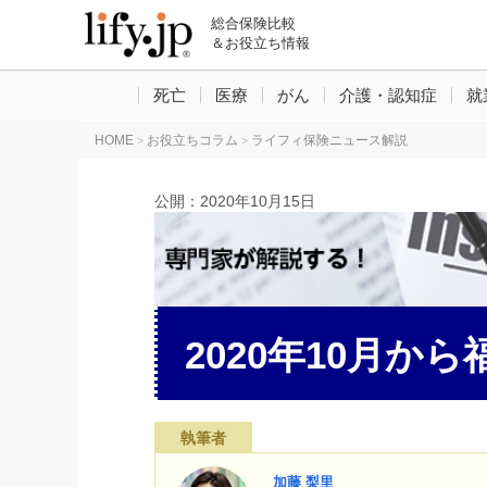
総合保険比較
＆お役立ち情報
死亡
医療
がん
介護・認知症
就
HOME
お役立ちコラム
ライフィ保険ニュース解説
>
>
公開：
2020年10月15日
2020年10月
執筆者
加藤 梨里