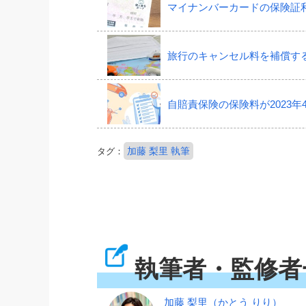
マイナンバーカードの保険証利
旅行のキャンセル料を補償す
自賠責保険の保険料が2023年
加藤 梨里 執筆
タグ：
執筆者・監修者
加藤 梨里
（かとう りり）