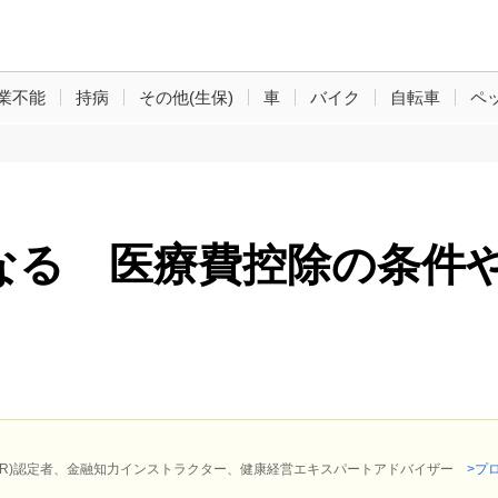
業不能
持病
その他(生保)
車
バイク
自転車
ペ
なる 医療費控除の条件
P(R)認定者、金融知力インストラクター、健康経営エキスパートアドバイザー
>プ