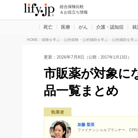
総合保険比較
＆お役立ち情報
死亡
医療
がん
介護・認知症
就
HOME
保険を学ぶ
公的保険・公的補助を学ぶ
公的補助を学ぶ
>
>
>
更新：
2026年7月8日
（公開：2017年1月13日）
市販薬が対象に
品一覧まとめ
執筆者
加藤 梨里
ファイナンシャルプランナー、CF