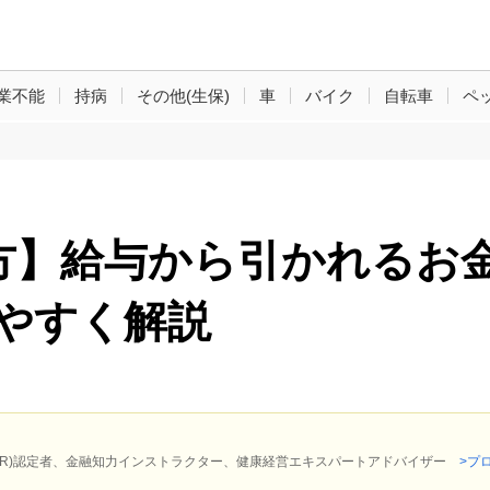
業不能
持病
その他(生保)
車
バイク
自転車
ペ
方】給与から引かれるお
りやすく解説
P(R)認定者、金融知力インストラクター、健康経営エキスパートアドバイザー
>プ