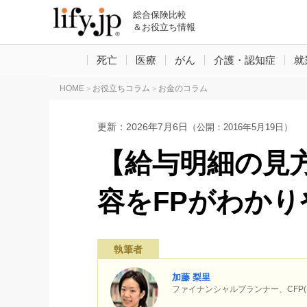
総合保険比較
＆お役立ち情報
死亡
医療
がん
介護・認知症
就
HOME
お役立ちコラム
お金のコラム
>
>
更新：
2026年7月6日
（公開：2016年5月19日）
【給与明細の見
容をFPがわか
執筆者
加藤 梨里
ファイナンシャルプランナー、CF