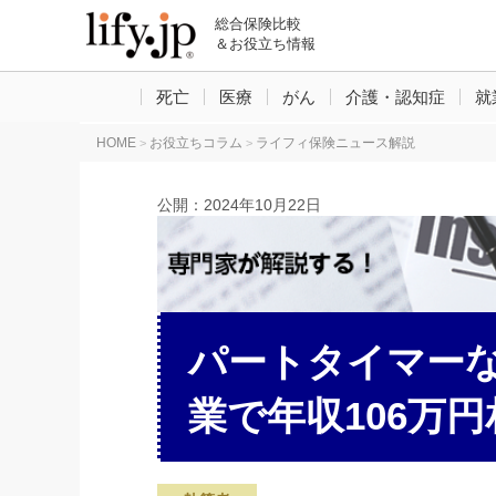
総合保険比較
＆お役立ち情報
死亡
医療
がん
介護・認知症
就
HOME
お役立ちコラム
ライフィ保険ニュース解説
>
>
公開：
2024年10月22日
パートタイマーな
業で年収106万円