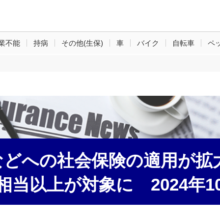
業不能
持病
その他(生保)
車
バイク
自転車
ペ
どへの社会保険の適用が拡大
相当以上が対象に 2024年1