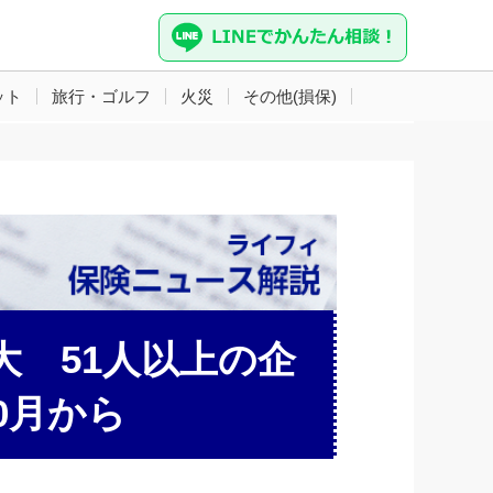
ット
旅行・ゴルフ
火災
その他(損保)
 51人以上の企
0月から