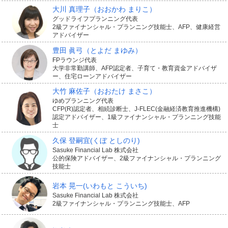
大川 真理子
（おおかわ まりこ）
グッドライフプランニング代表
2級ファイナンシャル・プランニング技能士、AFP、健康経営
アドバイザー
豊田 眞弓
（とよだ まゆみ）
FPラウンジ代表
大学非常勤講師、AFP認定者、子育て・教育資金アドバイザ
ー、住宅ローンアドバイザー
大竹 麻佐子
（おおたけ まさこ）
ゆめプランニング代表
CFP(R)認定者、相続診断士、J-FLEC(金融経済教育推進機構)
認定アドバイザー、1級ファイナンシャル・プランニング技能
士
久保 登嗣宜
(くぼ としのり)
Sasuke Financial Lab 株式会社
公的保険アドバイザー、2級ファイナンシャル・プランニング
技能士
岩本 晃一
(いわもと こういち)
Sasuke Financial Lab 株式会社
2級ファイナンシャル・プランニング技能士、AFP