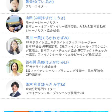
鄭美和
(てい みわ)
フリーライター
山田 弘樹
(やまだ こうき)
モータージャーナリスト
日本カー・オブ・ザ・イヤー選考委員、A.J.A.J.(日本自動車
ジャーナリスト協会)会員
黒川 一美
(くろかわ かずみ)
FPサテライト流山サテライトオフィス マネージャー
日本FP協会 AFP認定者、2級ファイナンシャル・プランニン
グ技能士、日本ファクトチェック協会 JFCファクトチェッカ
ー認定、ファイナンシャル・ウェルビーイング検定 認定
曽布川 美穂
(そぶかわ みほ)
FPサテライト株式会社
1級ファイナンシャル・プランニング技能士、日本FP協会
CFP認定者
荒木 和音
(あらき かずね)
金融分野専門ライター
ファイナンシャル・プランニング技能士2級