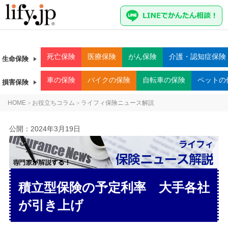
死亡
保険
医療
保険
がん
保険
介護・認知症
保険
生命保険
車
の保険
バイク
の保険
自転車
の保険
ペット
の
損害保険
HOME
お役立ちコラム
ライフィ保険ニュース解説
>
>
公開：
2024年3月19日
積立型保険の予定利率 大手各社
が引き上げ