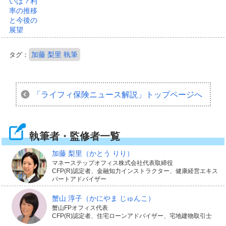
加藤 梨里 執筆
タグ：
「ライフィ保険ニュース解説」
トップページへ
執筆者・監修者一覧
加藤 梨里
（かとう りり）
マネーステップオフィス株式会社代表取締役
CFP(R)認定者、金融知力インストラクター、健康経営エキス
パートアドバイザー
蟹山 淳子
（かにやま じゅんこ）
蟹山FPオフィス代表
CFP(R)認定者、住宅ローンアドバイザー、宅地建物取引士