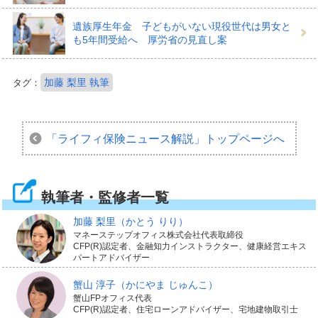
遺族厚生年金 子どもがいない現役世代は男女と
も5年間受給へ 厚労省の見直し案
加藤 梨里 執筆
タグ：
「ライフィ保険ニュース解説」
トップページへ
執筆者・監修者一覧
加藤 梨里
（かとう りり）
マネーステップオフィス株式会社代表取締役
CFP(R)認定者、金融知力インストラクター、健康経営エキス
パートアドバイザー
蟹山 淳子
（かにやま じゅんこ）
蟹山FPオフィス代表
CFP(R)認定者、住宅ローンアドバイザー、宅地建物取引士