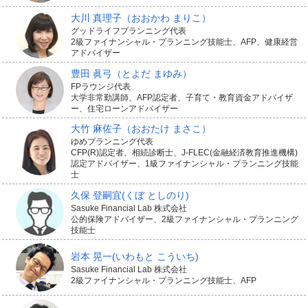
大川 真理子
（おおかわ まりこ）
グッドライフプランニング代表
2級ファイナンシャル・プランニング技能士、AFP、健康経営
アドバイザー
豊田 眞弓
（とよだ まゆみ）
FPラウンジ代表
大学非常勤講師、AFP認定者、子育て・教育資金アドバイザ
ー、住宅ローンアドバイザー
大竹 麻佐子
（おおたけ まさこ）
ゆめプランニング代表
CFP(R)認定者、相続診断士、J-FLEC(金融経済教育推進機構)
認定アドバイザー、1級ファイナンシャル・プランニング技能
士
久保 登嗣宜
(くぼ としのり)
Sasuke Financial Lab 株式会社
公的保険アドバイザー、2級ファイナンシャル・プランニング
技能士
岩本 晃一
(いわもと こういち)
Sasuke Financial Lab 株式会社
2級ファイナンシャル・プランニング技能士、AFP