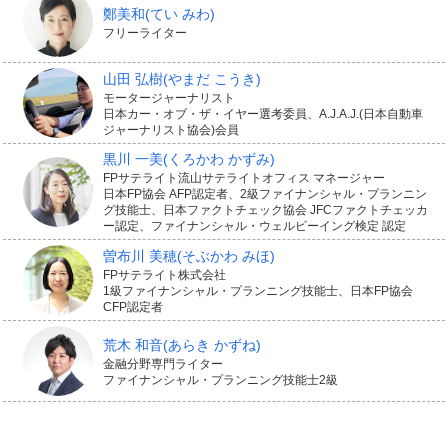
鄭美和
(てい みわ)
フリーライター
山田 弘樹
(やまだ こうき)
モータージャーナリスト
日本カー・オブ・ザ・イヤー選考委員、A.J.A.J.(日本自動車
ジャーナリスト協会)会員
黒川 一美
(くろかわ かずみ)
FPサテライト流山サテライトオフィス マネージャー
日本FP協会 AFP認定者、2級ファイナンシャル・プランニン
グ技能士、日本ファクトチェック協会 JFCファクトチェッカ
ー認定、ファイナンシャル・ウェルビーイング検定 認定
曽布川 美穂
(そぶかわ みほ)
FPサテライト株式会社
1級ファイナンシャル・プランニング技能士、日本FP協会
CFP認定者
荒木 和音
(あらき かずね)
金融分野専門ライター
ファイナンシャル・プランニング技能士2級