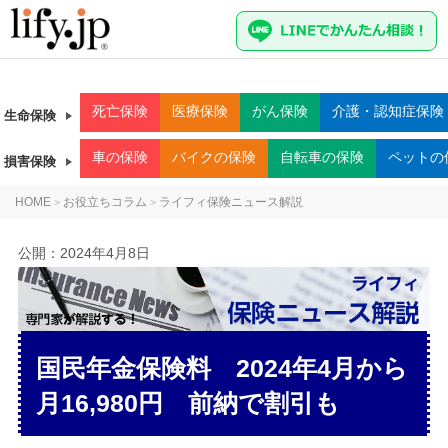
死亡
保険
医療
保険
がん
保険
介護・認知症
保険
生命保険
車
の保険
バイク
の保険
自転車
の保険
ペット
の
損害保険
HOME
お役立ちコラム
ライフィ保険ニュース解説
>
>
公開：
2024年4月8日
国民年金保険料 2024年4月から
月16,980円 前納で割引も