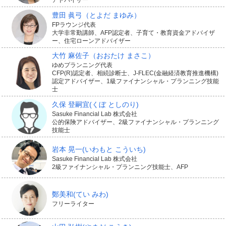
豊田 眞弓
（とよだ まゆみ）
FPラウンジ代表
大学非常勤講師、AFP認定者、子育て・教育資金アドバイザ
ー、住宅ローンアドバイザー
大竹 麻佐子
（おおたけ まさこ）
ゆめプランニング代表
CFP(R)認定者、相続診断士、J-FLEC(金融経済教育推進機構)
認定アドバイザー、1級ファイナンシャル・プランニング技能
士
久保 登嗣宜
(くぼ としのり)
Sasuke Financial Lab 株式会社
公的保険アドバイザー、2級ファイナンシャル・プランニング
技能士
岩本 晃一
(いわもと こういち)
Sasuke Financial Lab 株式会社
2級ファイナンシャル・プランニング技能士、AFP
鄭美和
(てい みわ)
フリーライター