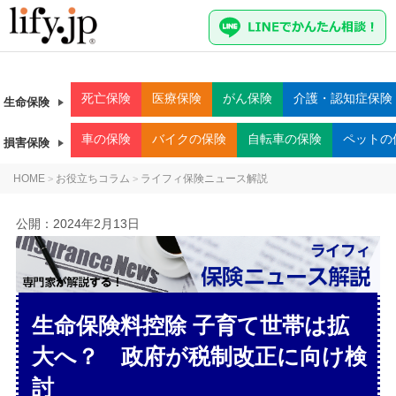
死亡
保険
医療
保険
がん
保険
介護・認知症
保険
生命保険
車
の保険
バイク
の保険
自転車
の保険
ペット
の
損害保険
HOME
お役立ちコラム
ライフィ保険ニュース解説
>
>
公開：
2024年2月13日
生命保険料控除 子育て世帯は拡
大へ？ 政府が税制改正に向け検
討