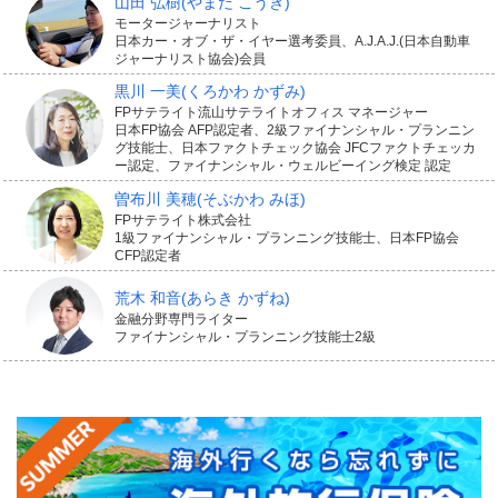
山田 弘樹
(やまだ こうき)
モータージャーナリスト
日本カー・オブ・ザ・イヤー選考委員、A.J.A.J.(日本自動車
ジャーナリスト協会)会員
黒川 一美
(くろかわ かずみ)
FPサテライト流山サテライトオフィス マネージャー
日本FP協会 AFP認定者、2級ファイナンシャル・プランニン
グ技能士、日本ファクトチェック協会 JFCファクトチェッカ
ー認定、ファイナンシャル・ウェルビーイング検定 認定
曽布川 美穂
(そぶかわ みほ)
FPサテライト株式会社
1級ファイナンシャル・プランニング技能士、日本FP協会
CFP認定者
荒木 和音
(あらき かずね)
金融分野専門ライター
ファイナンシャル・プランニング技能士2級