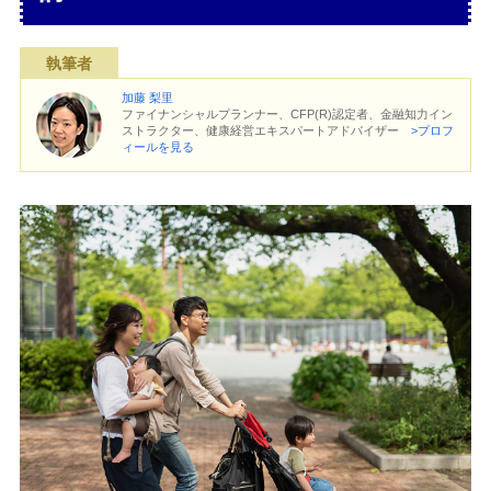
執筆者
加藤 梨里
ファイナンシャルプランナー、CFP(R)認定者、金融知力イン
ストラクター、健康経営エキスパートアドバイザー
>プロフ
ィールを見る