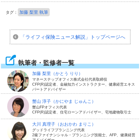
加藤 梨里 執筆
タグ：
「ライフィ保険ニュース解説」
トップページへ
執筆者・監修者一覧
加藤 梨里
（かとう りり）
マネーステップオフィス株式会社代表取締役
CFP(R)認定者、金融知力インストラクター、健康経営エキス
パートアドバイザー
蟹山 淳子
（かにやま じゅんこ）
蟹山FPオフィス代表
CFP(R)認定者、住宅ローンアドバイザー、宅地建物取引士
大川 真理子
（おおかわ まりこ）
グッドライフプランニング代表
2級ファイナンシャル・プランニング技能士、AFP、健康経営
アドバイザー