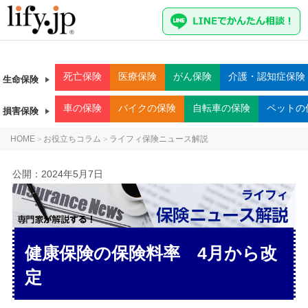
死亡
保険
医療
保険
がん
保険
介護・認知症
保険
生命保険
車
の保険
バイク
の保険
自転車
の保険
ペット
の
損害保険
HOME
お役立ちコラム
ライフィ保険ニュース解説
>
>
公開：
2024年5月7日
健康保険の保険料率 4月から改
定