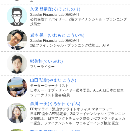
士
久保 登嗣宜
(くぼ としのり)
Sasuke Financial Lab 株式会社
公的保険アドバイザー、2級ファイナンシャル・プランニング
技能士
岩本 晃一
(いわもと こういち)
Sasuke Financial Lab 株式会社
2級ファイナンシャル・プランニング技能士、AFP
鄭美和
(てい みわ)
フリーライター
山田 弘樹
(やまだ こうき)
モータージャーナリスト
日本カー・オブ・ザ・イヤー選考委員、A.J.A.J.(日本自動車
ジャーナリスト協会)会員
黒川 一美
(くろかわ かずみ)
FPサテライト流山サテライトオフィス マネージャー
日本FP協会 AFP認定者、2級ファイナンシャル・プランニン
グ技能士、日本ファクトチェック協会 JFCファクトチェッカ
ー認定、ファイナンシャル・ウェルビーイング検定 認定