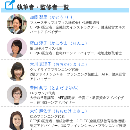
執筆者・監修者一覧
加藤 梨里
（かとう りり）
マネーステップオフィス株式会社代表取締役
CFP(R)認定者、金融知力インストラクター、健康経営エキス
パートアドバイザー
蟹山 淳子
（かにやま じゅんこ）
蟹山FPオフィス代表
CFP(R)認定者、住宅ローンアドバイザー、宅地建物取引士
大川 真理子
（おおかわ まりこ）
グッドライフプランニング代表
2級ファイナンシャル・プランニング技能士、AFP、健康経営
アドバイザー
豊田 眞弓
（とよだ まゆみ）
FPラウンジ代表
大学非常勤講師、AFP認定者、子育て・教育資金アドバイザ
ー、住宅ローンアドバイザー
大竹 麻佐子
（おおたけ まさこ）
ゆめプランニング代表
CFP(R)認定者、相続診断士、J-FLEC(金融経済教育推進機構)
認定アドバイザー、1級ファイナンシャル・プランニング技能