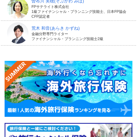
曽布川 美穂
(そぶかわ みほ)
FPサテライト株式会社
1級ファイナンシャル・プランニング技能士、日本FP協会
CFP認定者
荒木 和音
(あらき かずね)
金融分野専門ライター
ファイナンシャル・プランニング技能士2級