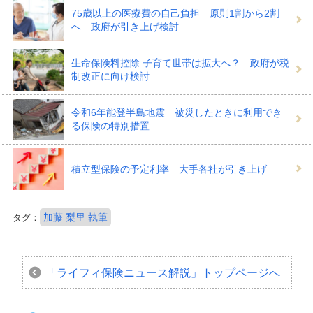
75歳以上の医療費の自己負担 原則1割から2割
へ 政府が引き上げ検討
生命保険料控除 子育て世帯は拡大へ？ 政府が税
制改正に向け検討
令和6年能登半島地震 被災したときに利用でき
る保険の特別措置
積立型保険の予定利率 大手各社が引き上げ
加藤 梨里 執筆
タグ：
「ライフィ保険ニュース解説」
トップページへ