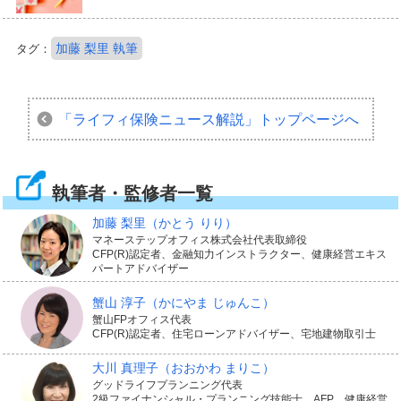
加藤 梨里 執筆
タグ：
「ライフィ保険ニュース解説」
トップページへ
執筆者・監修者一覧
加藤 梨里
（かとう りり）
マネーステップオフィス株式会社代表取締役
CFP(R)認定者、金融知力インストラクター、健康経営エキス
パートアドバイザー
蟹山 淳子
（かにやま じゅんこ）
蟹山FPオフィス代表
CFP(R)認定者、住宅ローンアドバイザー、宅地建物取引士
大川 真理子
（おおかわ まりこ）
グッドライフプランニング代表
2級ファイナンシャル・プランニング技能士、AFP、健康経営