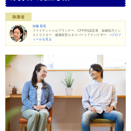
執筆者
加藤 梨里
ファイナンシャルプランナー、CFP(R)認定者、金融知力イン
ストラクター、健康経営エキスパートアドバイザー
>プロフ
ィールを見る