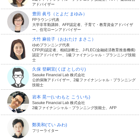
アドバイザー
豊田 眞弓
（とよだ まゆみ）
FPラウンジ代表
大学非常勤講師、AFP認定者、子育て・教育資金アドバイザ
ー、住宅ローンアドバイザー
大竹 麻佐子
（おおたけ まさこ）
ゆめプランニング代表
CFP(R)認定者、相続診断士、J-FLEC(金融経済教育推進機構)
認定アドバイザー、1級ファイナンシャル・プランニング技能
士
久保 登嗣宜
(くぼ としのり)
Sasuke Financial Lab 株式会社
公的保険アドバイザー、2級ファイナンシャル・プランニング
技能士
岩本 晃一
(いわもと こういち)
Sasuke Financial Lab 株式会社
2級ファイナンシャル・プランニング技能士、AFP
鄭美和
(てい みわ)
フリーライター