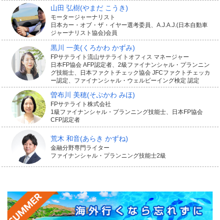
山田 弘樹
(やまだ こうき)
モータージャーナリスト
日本カー・オブ・ザ・イヤー選考委員、A.J.A.J.(日本自動車
ジャーナリスト協会)会員
黒川 一美
(くろかわ かずみ)
FPサテライト流山サテライトオフィス マネージャー
日本FP協会 AFP認定者、2級ファイナンシャル・プランニン
グ技能士、日本ファクトチェック協会 JFCファクトチェッカ
ー認定、ファイナンシャル・ウェルビーイング検定 認定
曽布川 美穂
(そぶかわ みほ)
FPサテライト株式会社
1級ファイナンシャル・プランニング技能士、日本FP協会
CFP認定者
荒木 和音
(あらき かずね)
金融分野専門ライター
ファイナンシャル・プランニング技能士2級