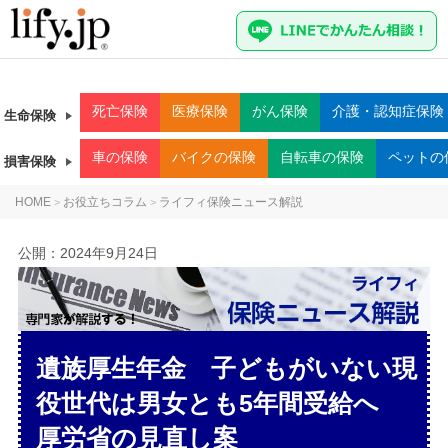
死亡
保険
医療
保険
がん
保険
介護・認知症
保険
生命保険
車
の保険
バイク
の保険
自転車
の保険
ペット
の
損害保険
HOME
お役立ちコラム
ライフィ保険ニュース解説
>
>
公開：
2024年9月24日
遺族厚生年金 子どもがいない現
役世代は男女とも5年間受給へ
厚労省の見直し案