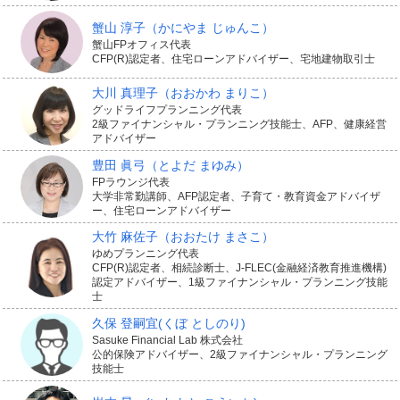
蟹山 淳子
（かにやま じゅんこ）
蟹山FPオフィス代表
CFP(R)認定者、住宅ローンアドバイザー、宅地建物取引士
大川 真理子
（おおかわ まりこ）
グッドライフプランニング代表
2級ファイナンシャル・プランニング技能士、AFP、健康経営
アドバイザー
豊田 眞弓
（とよだ まゆみ）
FPラウンジ代表
大学非常勤講師、AFP認定者、子育て・教育資金アドバイザ
ー、住宅ローンアドバイザー
大竹 麻佐子
（おおたけ まさこ）
ゆめプランニング代表
CFP(R)認定者、相続診断士、J-FLEC(金融経済教育推進機構)
認定アドバイザー、1級ファイナンシャル・プランニング技能
士
久保 登嗣宜
(くぼ としのり)
Sasuke Financial Lab 株式会社
公的保険アドバイザー、2級ファイナンシャル・プランニング
技能士