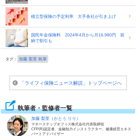
積立型保険の予定利率 大手各社が引き上げ
国民年金保険料 2024年4月から月16,980円 前
納で割引も
加藤 梨里 執筆
タグ：
「ライフィ保険ニュース解説」
トップページへ
執筆者・監修者一覧
加藤 梨里
（かとう りり）
マネーステップオフィス株式会社代表取締役
CFP(R)認定者、金融知力インストラクター、健康経営エキス
パートアドバイザー