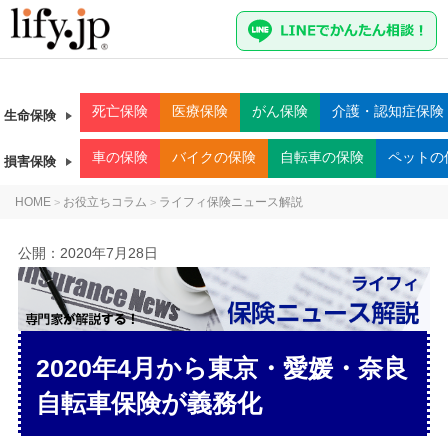
死亡
保険
医療
保険
がん
保険
介護・認知症
保険
生命保険
車
の保険
バイク
の保険
自転車
の保険
ペット
の
損害保険
HOME
お役立ちコラム
ライフィ保険ニュース解説
>
>
公開：
2020年7月28日
2020年4月から東京・愛媛・奈良
自転車保険が義務化