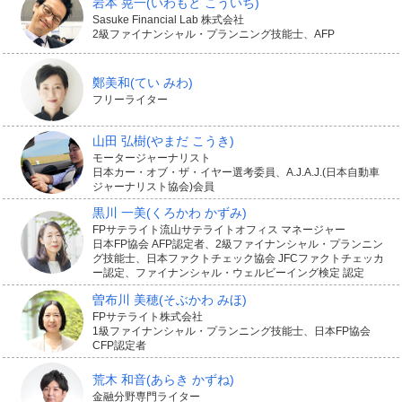
岩本 晃一
(いわもと こういち)
Sasuke Financial Lab 株式会社
2級ファイナンシャル・プランニング技能士、AFP
鄭美和
(てい みわ)
フリーライター
山田 弘樹
(やまだ こうき)
モータージャーナリスト
日本カー・オブ・ザ・イヤー選考委員、A.J.A.J.(日本自動車
ジャーナリスト協会)会員
黒川 一美
(くろかわ かずみ)
FPサテライト流山サテライトオフィス マネージャー
日本FP協会 AFP認定者、2級ファイナンシャル・プランニン
グ技能士、日本ファクトチェック協会 JFCファクトチェッカ
ー認定、ファイナンシャル・ウェルビーイング検定 認定
曽布川 美穂
(そぶかわ みほ)
FPサテライト株式会社
1級ファイナンシャル・プランニング技能士、日本FP協会
CFP認定者
荒木 和音
(あらき かずね)
金融分野専門ライター