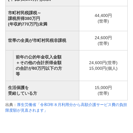
市町村民税課税～
44,400円
課税所得380万円
(世帯)
(年収約770万円)未満
24,600円
世帯の全員が市町村民税非課税
(世帯)
前年の公的年金収入金額
＋その他の合計所得金額
24,600円(世帯)
の合計が80万円以下の方
15,000円(個人)
等
生活保護を
15,000円
受給している方
(世帯)
出典：
厚生労働省「令和3年８月利用分から高額介護サービス費の負担
限度額が見直されます」