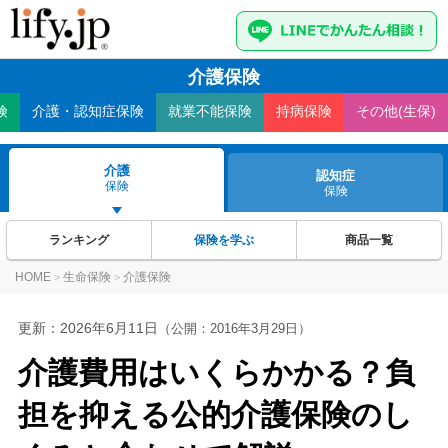
介護保険
険
介護・認知症
保険
就業不能
保険
持病
保険
その他(生保)
介護
認知症
保険
保険
ランキング
保険を学ぶ
商品一覧
HOME
生命保険
介護保険
>
>
更新：
2026年6月11日
（公開：2016年3月29日）
介護費用はいくらかかる？負
担を抑える公的介護保険のし