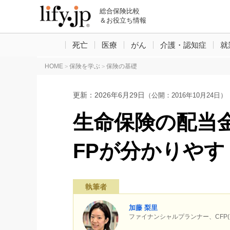
総合保険比較
＆お役立ち情報
死亡
医療
がん
介護・認知症
就
HOME
保険を学ぶ
保険の基礎
>
>
更新：
2026年6月29日
（公開：2016年10月24日）
生命保険の配当
FPが分かりやす
執筆者
加藤 梨里
ファイナンシャルプランナー、CF