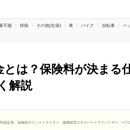
業不能
持病
その他(生保)
車
バイク
自転車
ペ
金とは？保険料が決まる
く解説
P(R)認定者、金融知力インストラクター、健康経営エキスパートアドバイザー
>プ