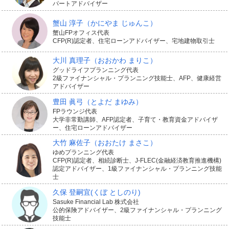
パートアドバイザー
蟹山 淳子
（かにやま じゅんこ）
蟹山FPオフィス代表
CFP(R)認定者、住宅ローンアドバイザー、宅地建物取引士
大川 真理子
（おおかわ まりこ）
グッドライフプランニング代表
2級ファイナンシャル・プランニング技能士、AFP、健康経営
アドバイザー
豊田 眞弓
（とよだ まゆみ）
FPラウンジ代表
大学非常勤講師、AFP認定者、子育て・教育資金アドバイザ
ー、住宅ローンアドバイザー
大竹 麻佐子
（おおたけ まさこ）
ゆめプランニング代表
CFP(R)認定者、相続診断士、J-FLEC(金融経済教育推進機構)
認定アドバイザー、1級ファイナンシャル・プランニング技能
士
久保 登嗣宜
(くぼ としのり)
Sasuke Financial Lab 株式会社
公的保険アドバイザー、2級ファイナンシャル・プランニング
技能士