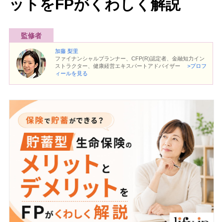
ットをFPがくわしく解説
監修者
加藤 梨里
ファイナンシャルプランナー、CFP(R)認定者、金融知力イン
ストラクター、健康経営エキスパートアドバイザー
>プロフ
ィールを見る