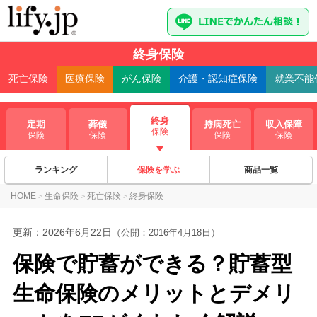
終身保険
死亡
保険
医療
保険
がん
保険
介護・認知症
保険
就業不能
終身
定期
葬儀
持病死亡
収入保障
保険
保険
保険
保険
保険
ランキング
保険を学ぶ
商品一覧
HOME
生命保険
死亡保険
終身保険
>
>
>
更新：
2026年6月22日
（公開：2016年4月18日）
保険で貯蓄ができる？貯蓄型
生命保険のメリットとデメリ