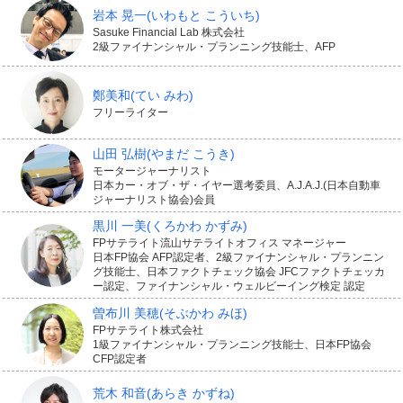
岩本 晃一
(いわもと こういち)
Sasuke Financial Lab 株式会社
2級ファイナンシャル・プランニング技能士、AFP
鄭美和
(てい みわ)
フリーライター
山田 弘樹
(やまだ こうき)
モータージャーナリスト
日本カー・オブ・ザ・イヤー選考委員、A.J.A.J.(日本自動車
ジャーナリスト協会)会員
黒川 一美
(くろかわ かずみ)
FPサテライト流山サテライトオフィス マネージャー
日本FP協会 AFP認定者、2級ファイナンシャル・プランニン
グ技能士、日本ファクトチェック協会 JFCファクトチェッカ
ー認定、ファイナンシャル・ウェルビーイング検定 認定
曽布川 美穂
(そぶかわ みほ)
FPサテライト株式会社
1級ファイナンシャル・プランニング技能士、日本FP協会
CFP認定者
荒木 和音
(あらき かずね)