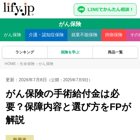
がん保険
がん
保険
介護・認知症
保険
就業不能
保険
持病
保険
その
ランキング
保険を学ぶ
商品一覧
HOME
生命保険
がん保険
>
>
更新：
2026年7月8日
（公開：2025年7月9日）
がん保険の手術給付金は必
要？保障内容と選び方をFPが
解説
執筆者