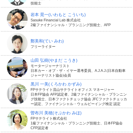
技能士
岩本 晃一
(いわもと こういち)
Sasuke Financial Lab 株式会社
2級ファイナンシャル・プランニング技能士、AFP
鄭美和
(てい みわ)
フリーライター
山田 弘樹
(やまだ こうき)
モータージャーナリスト
日本カー・オブ・ザ・イヤー選考委員、A.J.A.J.(日本自動車
ジャーナリスト協会)会員
黒川 一美
(くろかわ かずみ)
FPサテライト流山サテライトオフィス マネージャー
日本FP協会 AFP認定者、2級ファイナンシャル・プランニン
グ技能士、日本ファクトチェック協会 JFCファクトチェッカ
ー認定、ファイナンシャル・ウェルビーイング検定 認定
曽布川 美穂
(そぶかわ みほ)
FPサテライト株式会社
1級ファイナンシャル・プランニング技能士、日本FP協会
CFP認定者