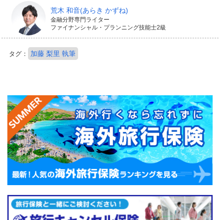
荒木 和音
(あらき かずね)
金融分野専門ライター
ファイナンシャル・プランニング技能士2級
加藤 梨里 執筆
タグ：