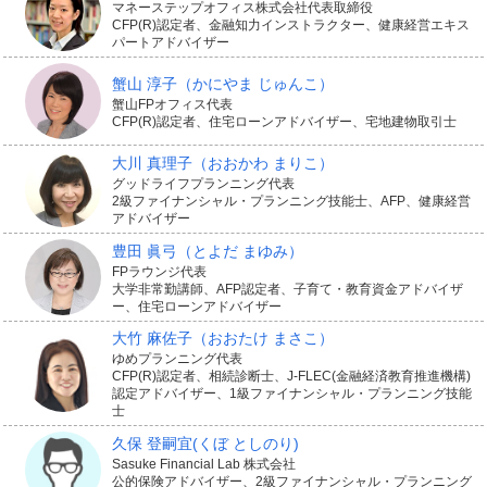
マネーステップオフィス株式会社代表取締役
CFP(R)認定者、金融知力インストラクター、健康経営エキス
パートアドバイザー
蟹山 淳子
（かにやま じゅんこ）
蟹山FPオフィス代表
CFP(R)認定者、住宅ローンアドバイザー、宅地建物取引士
大川 真理子
（おおかわ まりこ）
グッドライフプランニング代表
2級ファイナンシャル・プランニング技能士、AFP、健康経営
アドバイザー
豊田 眞弓
（とよだ まゆみ）
FPラウンジ代表
大学非常勤講師、AFP認定者、子育て・教育資金アドバイザ
ー、住宅ローンアドバイザー
大竹 麻佐子
（おおたけ まさこ）
ゆめプランニング代表
CFP(R)認定者、相続診断士、J-FLEC(金融経済教育推進機構)
認定アドバイザー、1級ファイナンシャル・プランニング技能
士
久保 登嗣宜
(くぼ としのり)
Sasuke Financial Lab 株式会社
公的保険アドバイザー、2級ファイナンシャル・プランニング