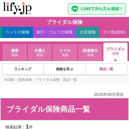
ブライダル保険
ペット
の保険
旅行・ゴルフ
の保険
火災
保険
その他(損保)
ブライダル
傷害
弁護士
スマホ
賠償責任
保険
保険
保険
保険
保険
ランキング
保険を学ぶ
商品一覧
HOME
損害保険
ブライダル保険
商品一覧
>
>
>
2026年08月現在
ブライダル保険商品一覧
1
検索結果：
件