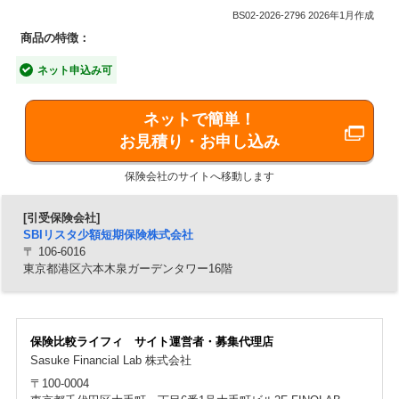
BS02-2026-2796 2026年1月作成
商品の特徴：
■「結婚式総合補償保険」の4つの特長
ネット申込み可
【特長1】SBIグループだからこそ実現できる保険
ネットで簡単！
料と補償内容！
お見積り・お申し込み
500万円の補償が3万円～。支払事由による補償限度額の制
限はありません。
保険会社のサイトへ移動します
【特長2】待期期間なし！持病があっても入れる
[引受保険会社]
SBIリスタ少額短期保険株式会社
安心感！！
〒 106-6016
東京都港区六本木泉ガーデンタワー16階
保険料の払込翌日から補償がスタート！持病が原因でも支
払事由に該当すれば、保険金をお支払いします。
【特長3】挙式31日前まで申込可能！
保険比較ライフィ サイト運営者・募集代理店
Sasuke Financial Lab 株式会社
費用が確定してドキッとしても、挙式31日前までならまだ
間に合います。
〒100-0004