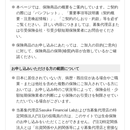
本ページでは、保険商品の概要をご案内しています。ご契約
の際には「パンフレット」、「重要事項等説明書（契約概
要・注意喚起情報）」、「ご契約のしおり・約款」等を必ず
ご覧ください。 詳しい内容につきましては、募集代理店また
は引受保険会社・引受少額短期保険業者にお問合せくださ
い。
保険商品のお申し込みにあたっては、ご加入の目的(ご意向)
に対して、保険商品の保障(補償)内容が合致しているかご確
認ください。
お申し込みいただける方の範囲について
日本に居住されていない方、病歴・既往症がある場合やご職
業・または他社を含めた複数の保険にご加入されている方に
おいては、お申し込み時のご状況等によって、保険会社・少
額短期保険業者の判断により保険のお引受けを制限させてい
ただいている場合がございます。
当募集代理店Sasuke Financial Labおよび当募集代理店の特
定関係法人(*注1)の役職員の方は、このサイトでは生命保険
のお申し込みをいただくことができません。 (*注1)特定関係
法人とは「出資関係や人的関係等により募集代理店と密接な