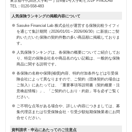
東京都千代田区大手町一丁目6番1号大手町ビル2F FINOLAB
TEL：0120-558-483
【特長4】おじいちゃん、おばあちゃんの万が一
にも備えられます！
人気保険ランキングの掲載内容について
Sasuke Financial Lab 株式会社が運営する保険比較ライフィ
祖父母の参列有無は関係ありません。また支払事由による
を通じて集計期間（2026/01/01～2026/06/30）に新規にご契
補償限度額の制限はありません。
約いただいた保険の契約件数の多い商品順に掲載しておりま
す。
人気保険ランキングは、各保険の概要についてご紹介してお
り、特定の保険会社名や商品名のない記載は、一般的な保険
商品に関する説明です。
各保険の名称や保障(補償)内容、特約付加条件などは引受保
険会社によって異なりますので、ご契約（団体契約の場合は
ご加入）にあたっては、「重要事項等説明書（契約概要・注
意喚起情報）」、「ご契約のしおり・約款」等を必ずご覧く
ださい。
ご不明な点等がある場合や、詳しい内容につきましては、募
集代理店または引受保険会社・引受少額短期保険業者にお問
合せください。
資料請求・申込にあたってのご注意点