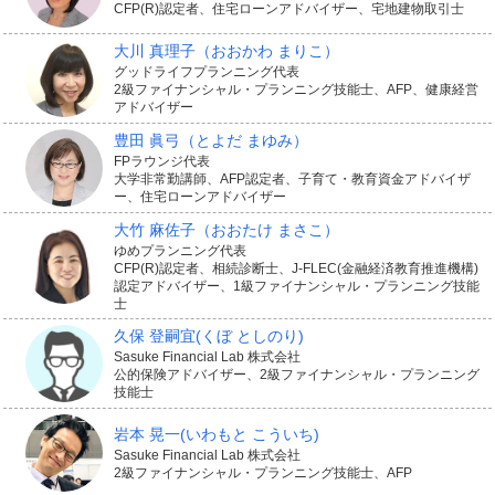
CFP(R)認定者、住宅ローンアドバイザー、宅地建物取引士
大川 真理子
（おおかわ まりこ）
グッドライフプランニング代表
2級ファイナンシャル・プランニング技能士、AFP、健康経営
アドバイザー
豊田 眞弓
（とよだ まゆみ）
FPラウンジ代表
大学非常勤講師、AFP認定者、子育て・教育資金アドバイザ
ー、住宅ローンアドバイザー
大竹 麻佐子
（おおたけ まさこ）
ゆめプランニング代表
CFP(R)認定者、相続診断士、J-FLEC(金融経済教育推進機構)
認定アドバイザー、1級ファイナンシャル・プランニング技能
士
久保 登嗣宜
(くぼ としのり)
Sasuke Financial Lab 株式会社
公的保険アドバイザー、2級ファイナンシャル・プランニング
技能士
岩本 晃一
(いわもと こういち)
Sasuke Financial Lab 株式会社
2級ファイナンシャル・プランニング技能士、AFP