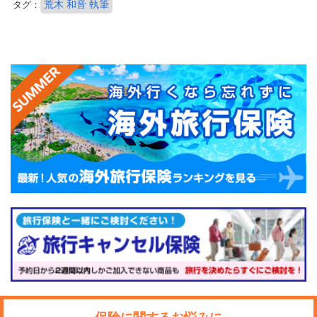
荒木 和音 執筆
タグ：