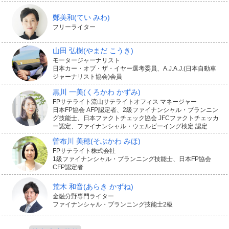
鄭美和
(てい みわ)
フリーライター
山田 弘樹
(やまだ こうき)
モータージャーナリスト
日本カー・オブ・ザ・イヤー選考委員、A.J.A.J.(日本自動車
ジャーナリスト協会)会員
黒川 一美
(くろかわ かずみ)
FPサテライト流山サテライトオフィス マネージャー
日本FP協会 AFP認定者、2級ファイナンシャル・プランニン
グ技能士、日本ファクトチェック協会 JFCファクトチェッカ
ー認定、ファイナンシャル・ウェルビーイング検定 認定
曽布川 美穂
(そぶかわ みほ)
FPサテライト株式会社
1級ファイナンシャル・プランニング技能士、日本FP協会
CFP認定者
荒木 和音
(あらき かずね)
金融分野専門ライター
ファイナンシャル・プランニング技能士2級