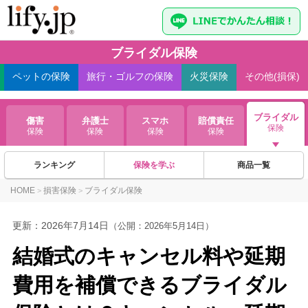
ブライダル保険
ペット
の保険
旅行・ゴルフ
の保険
火災
保険
その他(損保)
ブライダル
傷害
弁護士
スマホ
賠償責任
保険
保険
保険
保険
保険
ランキング
保険を学ぶ
商品一覧
HOME
損害保険
ブライダル保険
>
>
更新：
2026年7月14日
（公開：2026年5月14日）
結婚式のキャンセル料や延期
費用を補償できるブライダル