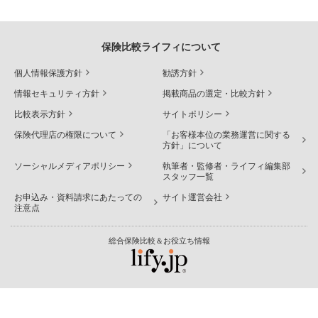
ドル建て保険を教育資金に活用する場合は、解約返戻金
保険比較ライフィについて
を教育費に充てる方法が一般的です。
個人情報保護方針
勧誘方針
情報セキュリティ方針
掲載商品の選定・比較方針
低解約返戻金型のドル建て終身保険イメージ ※
比較表示方針
サイトポリシー
米ドル建ての場合
保険代理店の権限について
「お客様本位の業務運営に関する
方針」について
ソーシャルメディアポリシー
執筆者・監修者・ライフィ編集部
スタッフ一覧
お申込み・資料請求にあたっての
サイト運営会社
注意点
総合保険比較＆お役立ち情報