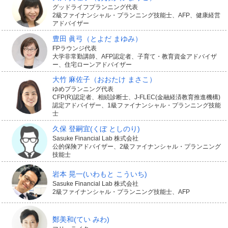
グッドライフプランニング代表
えていることがうかがえます。
2級ファイナンシャル・プランニング技能士、AFP、健康経営
アドバイザー
豊田 眞弓
（とよだ まゆみ）
公的年金だけに頼らず、自分自身で資産を積み上げる手
FPラウンジ代表
段として、変額保険やドル建て保険はどのように役立つ
大学非常勤講師、AFP認定者、子育て・教育資金アドバイザ
ー、住宅ローンアドバイザー
のでしょうか。
大竹 麻佐子
（おおたけ まさこ）
ゆめプランニング代表
CFP(R)認定者、相続診断士、J-FLEC(金融経済教育推進機構)
認定アドバイザー、1級ファイナンシャル・プランニング技能
変額保険の活用法
士
久保 登嗣宜
(くぼ としのり)
Sasuke Financial Lab 株式会社
公的保険アドバイザー、2級ファイナンシャル・プランニング
有期型の変額保険イメージ
技能士
岩本 晃一
(いわもと こういち)
Sasuke Financial Lab 株式会社
2級ファイナンシャル・プランニング技能士、AFP
鄭美和
(てい みわ)