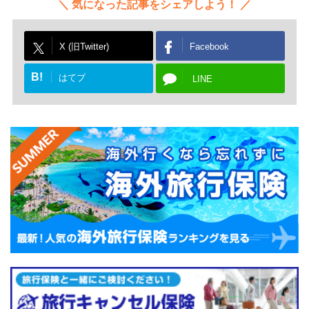
保険料を上回る金額を老後の生活費に充てられる可能性
気になった記事をシェアしよう！
があります。
X (旧Twitter)
Facebook
さらに保険期間中に万が一のことがあっても、死亡保険
B!
はてブ
LINE
金には最低保証があるため、家族への保障も同時に確保
できる点がメリットです。
ドル建て保険の活用法
ドル建て保険を老後資金に活かす場合は、終身型に加入
し、老後を迎えたタイミングで解約して解約返戻金を生
活費に充てる方法が一般的です。
ドル建て保険は円建て保険よりも予定利率が高い傾向に
あり、長期間継続するほど解約返戻金が積みあがるた