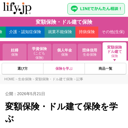
変額保険・ドル建て保険
険
介護・認知症
保険
就業不能
保険
持病
保険
その他(生保)
変額保険
学資保険
妊婦
個人年金
団体信用
ドル建て
(こども
保険
保険
生命保険
保険
保険)
選び方
保険を学ぶ
商品一覧
HOME
生命保険
変額保険・ドル建て保険
記事
>
>
>
公開：
2026年5月21日
変額保険・ドル建て保険を学
ぶ