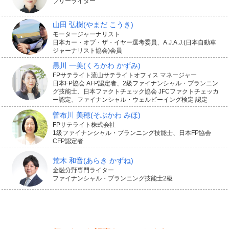
フリーライター
山田 弘樹
(やまだ こうき)
モータージャーナリスト
日本カー・オブ・ザ・イヤー選考委員、A.J.A.J.(日本自動車
ジャーナリスト協会)会員
黒川 一美
(くろかわ かずみ)
FPサテライト流山サテライトオフィス マネージャー
日本FP協会 AFP認定者、2級ファイナンシャル・プランニン
グ技能士、日本ファクトチェック協会 JFCファクトチェッカ
ー認定、ファイナンシャル・ウェルビーイング検定 認定
曽布川 美穂
(そぶかわ みほ)
FPサテライト株式会社
変額保険を老後資金に活かすなら、満期保険金を受け取
1級ファイナンシャル・プランニング技能士、日本FP協会
CFP認定者
れる「有期型」を選び、満期のタイミングを退職時期に
荒木 和音
(あらき かずね)
合わせるのがポイントです。例えば、30歳で加入して満
金融分野専門ライター
ファイナンシャル・プランニング技能士2級
期を65歳に設定すれば、35年間にわたり保険料の一部が
株式や債券で運用され、退職と同時にまとまった満期保
険金を受け取れます。運用成果が良ければ、払い込んだ