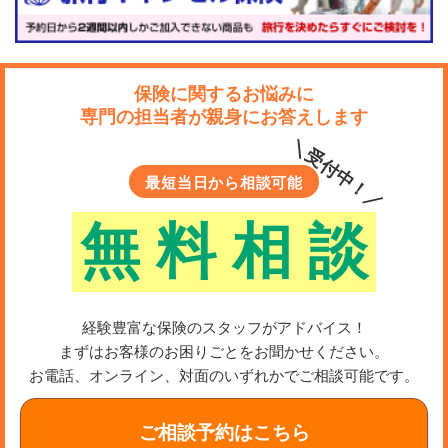
め、効率良く資産を育てられる可能性があります。
保険に関するお悩みに
専門の担当者が親身にお答えします
教育資金・相続対策にも
＼受付中！／
最短当日から相談可能
変額保険やドル建て保険は、教育資金の準備や相続対策
無
料
相
談
にも活用できます。
子どもの進学先や在学期間によっては、教育費が高額に
なることもあり、早めに備えを検討したいと考える方も
経験豊富な保険のスタッフがアドバイス！
まずはお客様のお困りごとをお聞かせください。
少なくありません。
お電話、オンライン、対面のいずれかでご相談可能です。
また、相続においては「どの財産を誰にどう引き継ぐ
ご相談予約はこちら
か」が家族間のトラブルの原因になることがあります。