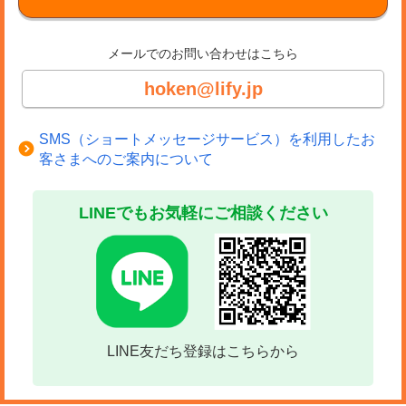
教育資金と相続対策、それぞれの場面で変額保険・ドル
メールでのお問い合わせはこちら
建て保険をどう活かせるのか、順番に見ていきます。
hoken@lify.jp
教育資金の準備に活かす
SMS（ショートメッセージサービス）を利用したお
客さまへのご案内について
教育資金を準備する場合、「有期型」の変額保険に加入
LINEでもお気軽にご相談ください
するのが一般的です。満期のタイミングを大学入学など
の時期に合わせ、教育費が必要になったときに満期保険
金を受け取れるようなプランに加入します。運用成果が
良ければ、払込総額を上回る満期保険金を教育費に充て
られる可能性があります。保険期間中に万が一のことが
LINE友だち登録はこちらから
あっても、死亡保険金には最低保証があるため、遺され
た家族の教育費を確保する手段としても活用可能です。