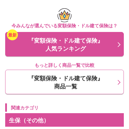
しくみです。
一方、ドル建て保険は米ドルなどの外貨で保険料を運用
今みんなが選んでいる変額保険・ドル建て保険は？
する商品で、円建て保険よりも高い予定利率（保険会社
『変額保険・ドル建て保険』
が契約者に約束する利回りのこと）が適用される傾向に
人気ランキング
あります。
もっと詳しく商品一覧で比較
どちらの保険も、活用方法によってはさまざまな備えに
つなげられます。
『変額保険・ドル建て保険』
老後資金準備
商品一覧
教育資金準備
相続対策
関連カテゴリ
インフレ対策
生保（その他）
自身の目的やライフプランに合った活用方法を知ること