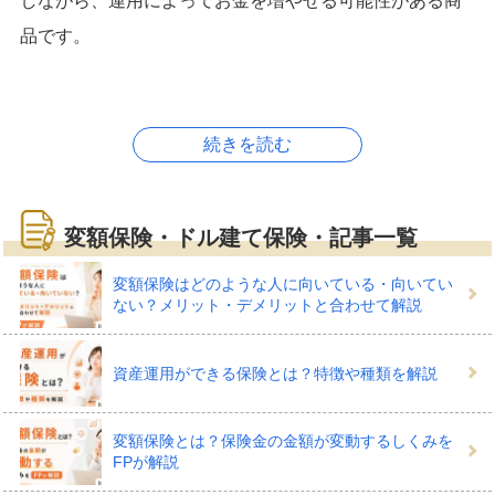
しながら、運用によってお金を増やせる可能性がある商
品です。
続きを読む
変額保険・ドル建て保険でどん
な備えができる？
変額保険・ドル建て保険・記事一覧
変額保険はどのような人に向いている・向いてい
変額保険やドル建て保険は、どちらも「保障」と「運
ない？メリット・デメリットと合わせて解説
用」を兼ね備えた保険商品です。
資産運用ができる保険とは？特徴や種類を解説
変額保険は、保険料の一部を株式や債券で運用し、その
成果に応じて満期保険金や解約返戻金の額が変動しま
変額保険とは？保険金の金額が変動するしくみを
す。死亡保険金には基本保険金額の最低保証があるた
FPが解説
め、運用がうまくいかなくても一定の保障は確保される