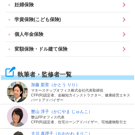
妊婦保険
で、将来への備えの選択肢が広がるでしょう。
学資保険(こども保険)
個人年金保険
老後資金の準備に
変額保険・ドル建て保険
老後資金の準備に、変額保険やドル建て保険を活用する
方が増えています。
執筆者・監修者一覧
加藤 梨里
（かとう りり）
金融経済教育推進機構が公表した「家計の金融行動に関
マネーステップオフィス株式会社代表取締役
する世論調査（2025年・二人以上世帯）」によると、世
CFP(R)認定者、金融知力インストラクター、健康経営エキス
パートアドバイザー
帯主の年齢が60歳未満の世帯では老後の生活について
蟹山 淳子
（かにやま じゅんこ）
83.7％が「心配だ」と回答しています。理由としては
蟹山FPオフィス代表
CFP(R)認定者、住宅ローンアドバイザー、宅地建物取引士
「十分な金融資産がないから」や「年金や保険が十分で
大川 真理子
（おおかわ まりこ）
はないから」が上位を占めており、多くの方が不安を抱