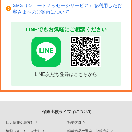
料も手ごろに設定されている商品が見られます。
SMS（ショートメッセージサービス）を利用したお
客さまへのご案内について
医療保険はけがと病気の両方を保障対象としており、幅
LINEでもお気軽にご相談ください
広いリスクをカバーできる点が特徴です。一方で、加入
時に保険会社へ現在の健康状態や過去の傷病歴の申告
（告知）が必要となるため、健康状態によっては希望す
る条件で契約できない場合もあります。
すでに医療保険に加入している方でも、けがのリスクが
LINE友だち登録はこちらから
高いスポーツやアウトドア活動をひんぱんに行う場合
は、傷害保険を上乗せで加入するのもひとつの選択肢で
す。反対に、保険料の負担をできるだけ軽くしたい方
は、医療保険でけがと病気をまとめてカバーする方法も
保険比較ライフィについて
考えられます。自分の生活スタイルやリスクに合わせ
個人情報保護方針
勧誘方針
て、必要な保険を組み合わせましょう。
情報セキュリティ方針
掲載商品の選定・比較方針