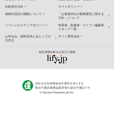
比較表示方針
サイトポリシー
保険代理店の権限について
「お客様本位の業務運営に関する
方針」について
傷害保険を選ぶときに確認した
ソーシャルメディアポリシー
執筆者・監修者・ライフィ編集部
スタッフ一覧
いポイント
お申込み・資料請求にあたっての
サイト運営会社
注意点
総合保険比較＆お役立ち情報
傷害保険は商品ごとに補償される場面や契約タイプが異
なるため、加入前に補償の対象範囲や家族の補償の要否
を確認しておく必要があります。
© Sasuke Financial Lab Inc.
補償の対象範囲を確認する