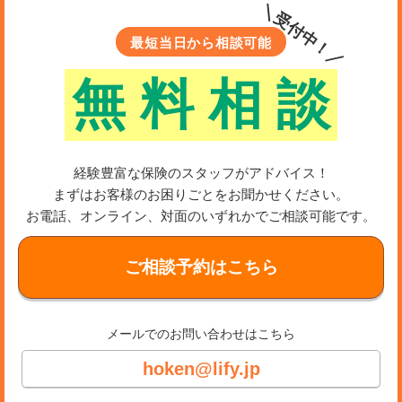
＼受付中！／
傷害保険と医療保険には以下のような違いがあります。
最短当日から相談可能
無
料
相
談
項目
傷害保険
補償対象
けが
通院時の補償
入院がなくても補償対象になるケースが多い
入
経験豊富な保険のスタッフがアドバイス！
まずはお客様のお困りごとをお聞かせください。
告知
不要な商品が多い
お電話、オンライン、対面のいずれかでご相談可能です。
保険料
医療保険よりも安め
ご相談予約はこちら
保険期間
1年更新型が多い
傷害保険はけがへの補償に特化しています。健康告知が
メールでのお問い合わせはこちら
不要な商品もあるため、持病がある方なども加入しやす
hoken@lify.jp
い点が特徴です。補償対象がけがに限られるぶん、保険