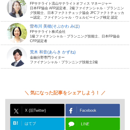
FPサテライト流山サテライトオフィス マネージャー
られる商品もあります。
日本FP協会 AFP認定者、2級ファイナンシャル・プランニン
グ技能士、日本ファクトチェック協会 JFCファクトチェッカ
ー認定、ファイナンシャル・ウェルビーイング検定 認定
「個人賠償責任補償特約」を付加すると、以下のような
曽布川 美穂
(そぶかわ みほ)
FPサテライト株式会社
事故で相手にけがを負わせたり、他人の財物を壊してし
1級ファイナンシャル・プランニング技能士、日本FP協会
CFP認定者
まったりした際に、損害賠償費用が補償されます。
自転車を運転中に歩行者と衝突してけがをさせた
荒木 和音
(あらき かずね)
金融分野専門ライター
飼い犬が散歩中に通行人に噛みついてけがをさせた
ファイナンシャル・プランニング技能士2級
マンションのベランダから植木鉢を落として通行人に
けがをさせた
買い物中に商品を落として壊してしまった
気になった記事をシェアしよう！
特に自転車事故による高額な賠償事例は社会的に注目を
集めています。過去には自転車で歩行者にぶつかり後遺
X (旧Twitter)
Facebook
障害を負わせ、9,520万円の賠償命令が出たケースもあり
B!
はてブ
LINE
ました。