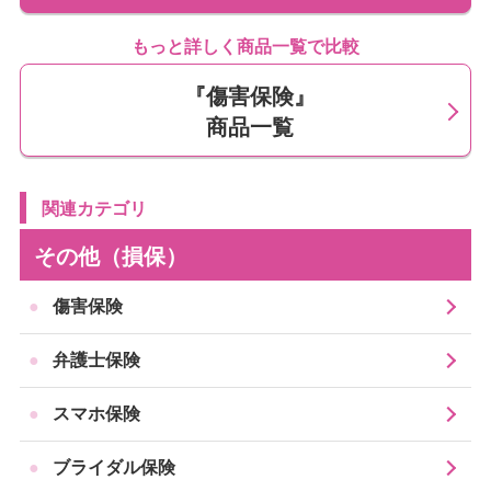
がを補償する保険です。具体的にどのような場面で役立
つのか、確認してみましょう。
もっと詳しく商品一覧で比較
『傷害保険』
商品一覧
けがで通院や入院したときの費用に
備えられる
関連カテゴリ
その他（損保）
傷害保険に加入していれば、けがによる通院・入院・手
術にかかる費用の負担を軽減できます。
傷害保険
弁護士保険
例えば、自転車で走行中に転倒して骨折した場合を考え
てみましょう。整形外科での治療には、診察費・ギプス
スマホ保険
固定費・リハビリ費用などがかかります。公的医療保険
が適用されるため、自己負担は年齢や所得に応じて原則
ブライダル保険