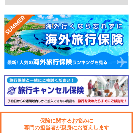
各自治体で自転車利用者への保険加入を義務づける条例
の整備も進んでいます。自転車に乗る機会がある方は、
個人賠償責任補償が付いた傷害保険への加入を検討する
価値があるでしょう。
なお、個人賠償責任補償は傷害保険だけでなく、自動車
保険や火災保険の特約としても付加できます。すでに加
入している保険で補償されている場合は、補償の重複に
注意してください。
傷害保険と医療保険の違い
保険に関するお悩みに
専門の担当者が親身にお答えします