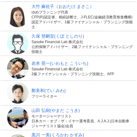
通院保険金
通院日数に応じて定額を給付
大竹 麻佐子
（おおたけ まさこ）
ゆめプランニング代表
入院保険金
入院日数に応じて定額を給付
CFP(R)認定者、相続診断士、J-FLEC(金融経済教育推進機構)
認定アドバイザー、1級ファイナンシャル・プランニング技能
士
手術保険金
手術の種類に応じて給付
久保 登嗣宜
(くぼ としのり)
Sasuke Financial Lab 株式会社
死亡保険金
けがが原因で亡くなった場合に給付
公的保険アドバイザー、2級ファイナンシャル・プランニング
技能士
後遺障害保険金
後遺障害の程度に応じて保険金額の一定割合を
岩本 晃一
(いわもと こういち)
Sasuke Financial Lab 株式会社
2級ファイナンシャル・プランニング技能士、AFP
鄭美和
(てい みわ)
他人にけがをさせた場合も補償され
フリーライター
る
山田 弘樹
(やまだ こうき)
モータージャーナリスト
日本カー・オブ・ザ・イヤー選考委員、A.J.A.J.(日本自動車
傷害保険では、自分自身のけがだけでなく、日常生活の
ジャーナリスト協会)会員
黒川 一美
(くろかわ かずみ)
中で他人にけがをさせてしまった場合の賠償責任に備え