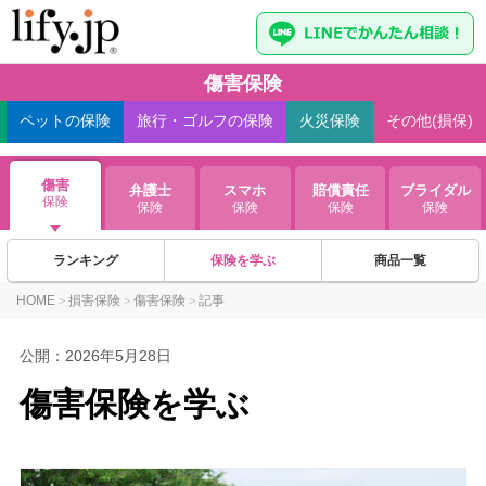
傷害保険
ペット
の保険
旅行・ゴルフ
の保険
火災
保険
その他(損保)
傷害
弁護士
スマホ
賠償責任
ブライダル
保険
保険
保険
保険
保険
ランキング
保険を学ぶ
商品一覧
HOME
損害保険
傷害保険
記事
>
>
>
公開：
2026年5月28日
傷害保険を学ぶ