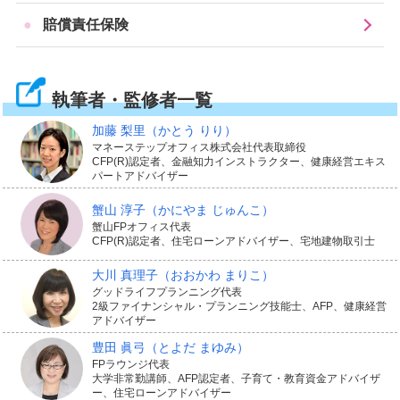
1〜3割です。ただし、骨折の程度によっては通院が数か
賠償責任保険
月におよび、治療費の総額が数万円〜十数万円に達する
ケースも少なくありません。
執筆者・監修者一覧
さらに、入院や手術が必要になった場合は、治療費に加
加藤 梨里
（かとう りり）
えて差額ベッド代（少人数部屋や個室などを利用する際
マネーステップオフィス株式会社代表取締役
CFP(R)認定者、金融知力インストラクター、健康経営エキス
にかかる費用）や雑費など、公的医療保険の対象外とな
パートアドバイザー
る費用も発生するため、経済的な負担はさらに膨らみま
蟹山 淳子
（かにやま じゅんこ）
す。仕事を休まなければならない期間が長引けば、収入
蟹山FPオフィス代表
CFP(R)認定者、住宅ローンアドバイザー、宅地建物取引士
の減少も家計に響くでしょう。
大川 真理子
（おおかわ まりこ）
グッドライフプランニング代表
傷害保険では、こうしたけがに対して以下のような保険
2級ファイナンシャル・プランニング技能士、AFP、健康経営
アドバイザー
金が支払われます。
豊田 眞弓
（とよだ まゆみ）
FPラウンジ代表
保険金の種類
内容
大学非常勤講師、AFP認定者、子育て・教育資金アドバイザ
ー、住宅ローンアドバイザー