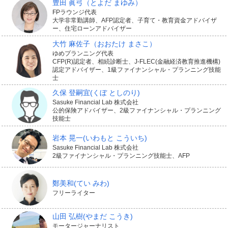
豊田 眞弓
（とよだ まゆみ）
FPラウンジ代表
大学非常勤講師、AFP認定者、子育て・教育資金アドバイザ
ー、住宅ローンアドバイザー
大竹 麻佐子
（おおたけ まさこ）
ゆめプランニング代表
CFP(R)認定者、相続診断士、J-FLEC(金融経済教育推進機構)
認定アドバイザー、1級ファイナンシャル・プランニング技能
士
久保 登嗣宜
(くぼ としのり)
Sasuke Financial Lab 株式会社
公的保険アドバイザー、2級ファイナンシャル・プランニング
技能士
岩本 晃一
(いわもと こういち)
Sasuke Financial Lab 株式会社
2級ファイナンシャル・プランニング技能士、AFP
鄭美和
(てい みわ)
フリーライター
山田 弘樹
(やまだ こうき)
モータージャーナリスト