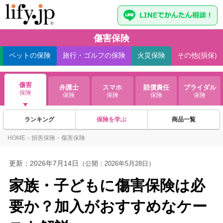
傷害保険
ペット
の保険
旅行・ゴルフ
の保険
火災
保険
その他(損保)
傷害
弁護士
スマホ
賠償責任
ブライダル
保険
保険
保険
保険
保険
ランキング
保険を学ぶ
商品一覧
HOME
損害保険
傷害保険
>
>
更新：
2026年7月14日
（公開：2026年5月28日）
家族・子どもに傷害保険は必
要か？加入がおすすめなケー