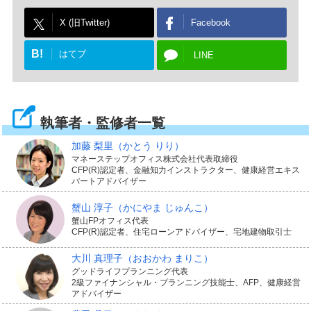
X (旧Twitter)
Facebook
B!
はてブ
LINE
執筆者・監修者一覧
加藤 梨里
（かとう りり）
マネーステップオフィス株式会社代表取締役
CFP(R)認定者、金融知力インストラクター、健康経営エキス
パートアドバイザー
蟹山 淳子
（かにやま じゅんこ）
蟹山FPオフィス代表
CFP(R)認定者、住宅ローンアドバイザー、宅地建物取引士
大川 真理子
（おおかわ まりこ）
グッドライフプランニング代表
2級ファイナンシャル・プランニング技能士、AFP、健康経営
アドバイザー