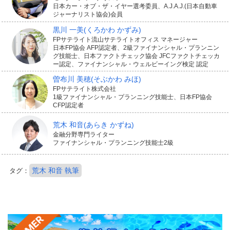
日本カー・オブ・ザ・イヤー選考委員、A.J.A.J.(日本自動車
ジャーナリスト協会)会員
黒川 一美
(くろかわ かずみ)
FPサテライト流山サテライトオフィス マネージャー
日本FP協会 AFP認定者、2級ファイナンシャル・プランニン
グ技能士、日本ファクトチェック協会 JFCファクトチェッカ
ー認定、ファイナンシャル・ウェルビーイング検定 認定
曽布川 美穂
(そぶかわ みほ)
FPサテライト株式会社
1級ファイナンシャル・プランニング技能士、日本FP協会
CFP認定者
荒木 和音
(あらき かずね)
金融分野専門ライター
ファイナンシャル・プランニング技能士2級
荒木 和音 執筆
タグ：