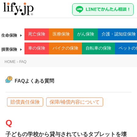
死亡
保険
医療
保険
がん
保険
介護・認知症
保険
生命保険
車
の保険
バイク
の保険
自転車
の保険
ペット
の
損害保険
HOME
FAQ
>
FAQよくある質問
賠償責任保険
保障/補償内容について
子どもの学校から貸与されているタブレットを壊