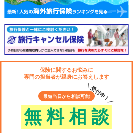
保険に関するお悩みに
専門の担当者が親身にお答えします
＼受付中！／
最短当日から相談可能
無
料
相
談