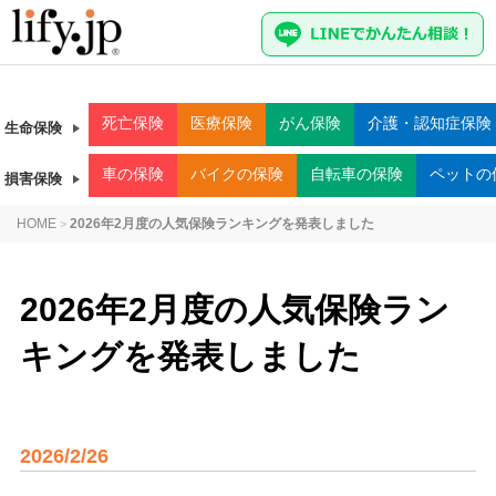
死亡
保険
医療
保険
がん
保険
介護・認知症
保険
生命保険
車
の保険
バイク
の保険
自転車
の保険
ペット
の
損害保険
HOME
2026年2月度の人気保険ランキングを発表しました
>
2026年2月度の人気保険ラン
キングを発表しました
2026/2/26