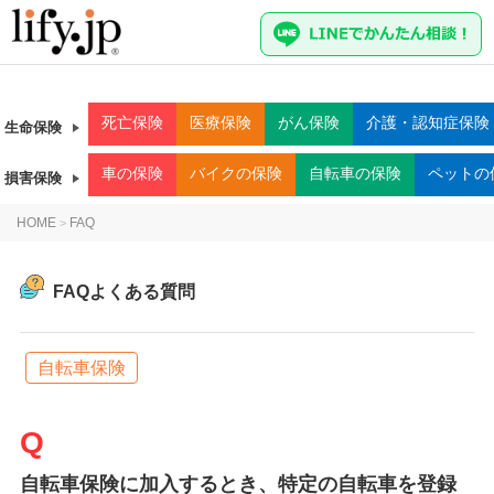
死亡
保険
医療
保険
がん
保険
介護・認知症
保険
生命保険
車
の保険
バイク
の保険
自転車
の保険
ペット
の
損害保険
HOME
FAQ
>
FAQよくある質問
自転車保険
自転車保険に加入するとき、特定の自転車を登録