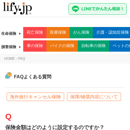
死亡
保険
医療
保険
がん
保険
介護・認知症
保険
生命保険
車
の保険
バイク
の保険
自転車
の保険
ペット
の
損害保険
HOME
FAQ
>
FAQよくある質問
海外旅行キャンセル保険
保障/補償内容について
保険金額はどのように設定するのですか？