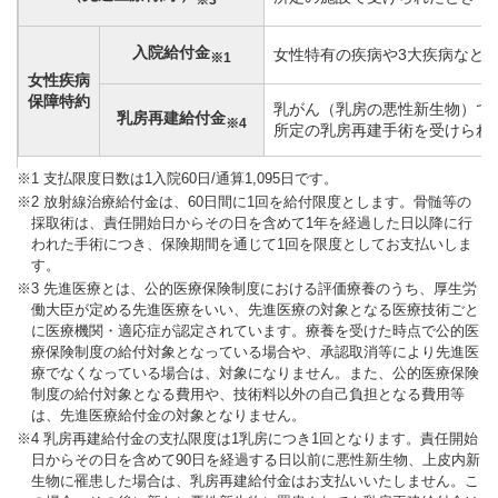
入院給付金
女性特有の疾病や3大疾病など
※1
女性疾病
保障特約
乳がん（乳房の悪性新生物）で
乳房再建給付金
※4
所定の乳房再建手術を受けられ
※1 支払限度日数は1入院60日/通算1,095日です。
※2 放射線治療給付金は、60日間に1回を給付限度とします。骨髄等の
採取術は、責任開始日からその日を含めて1年を経過した日以降に行
われた手術につき、保険期間を通じて1回を限度としてお支払いしま
す。
※3 先進医療とは、公的医療保険制度における評価療養のうち、厚生労
働大臣が定める先進医療をいい、先進医療の対象となる医療技術ごと
に医療機関・適応症が認定されています。療養を受けた時点で公的医
療保険制度の給付対象となっている場合や、承認取消等により先進医
療でなくなっている場合は、対象になりません。また、公的医療保険
制度の給付対象となる費用や、技術料以外の自己負担となる費用等
は、先進医療給付金の対象となりません。
※4 乳房再建給付金の支払限度は1乳房につき1回となります。責任開始
日からその日を含めて90日を経過する日以前に悪性新生物、上皮内新
生物に罹患した場合は、乳房再建給付金はお支払いいたしません。こ