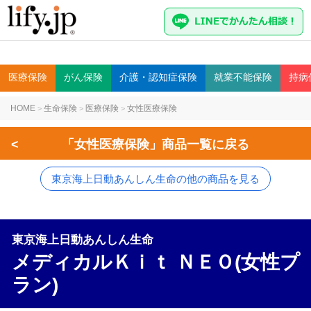
医療
保険
がん
保険
介護・認知症
保険
就業不能
保険
持病
HOME
生命保険
医療保険
女性医療保険
>
>
>
<
「女性医療保険」商品一覧に戻る
東京海上日動あんしん生命の他の商品を見る
東京海上日動あんしん生命
メディカルＫｉｔ ＮＥＯ(女性プ
ラン)