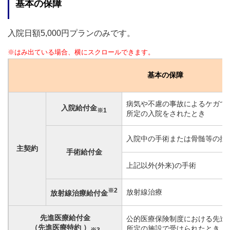
基本の保障
入院日額5,000円プランのみです。
※はみ出ている場合、横にスクロールできます。
基本の保障
病気や不慮の事故によるケガで
入院給付金
※1
所定の入院をされたとき
入院中の手術または骨髄等の採
主契約
手術給付金
上記以外(外来)の手術
※2
放射線治療
放射線治療給付金
先進医療給付金
公的医療保険制度における先進
（先進医療特約 ）
所定の施設で受けられたとき
※3