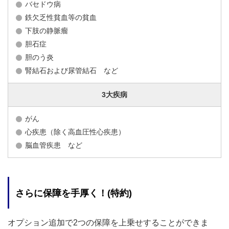
バセドウ病
鉄欠乏性貧血等の貧血
下肢の静脈瘤
胆石症
胆のう炎
腎結石および尿管結石 など
3大疾病
がん
心疾患（除く高血圧性心疾患）
脳血管疾患 など
さらに保障を手厚く！(特約)
オプション追加で2つの保障を上乗せすることができま