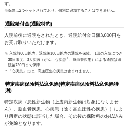
す。
※保障は2つセットされており、個別に追加することはできません。
通院給付金(通院特約)
入院前後に通院をされたとき、通院給付金日額3,000円を
お受け取りいただけます。
※ 入院前60日以内、退院後180日以内の通院を保障。 1回の入院につき
＊
30日限度。3大疾病（がん、心疾患
、脳血管疾患）による通院は退
院後730日まで保障
＊「心疾患」には、高血圧生心疾患は含まれません。
特定疾病保険料払込免除(特定疾病保険料払込免除特
則)
特定疾病（悪性新生物（上皮内新生物は対象になりませ
ん）、脳血管疾患、心疾患（除く高血圧性心疾患））によ
り所定の状態に該当した場合、その後の保険料のお払込み
が免除となります。