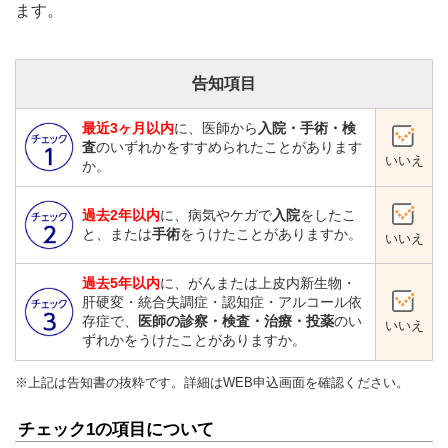
ます。
告知項目
最近3ヶ月以内
に、医師から
入院・手術・検
査
のいずれかをすすめられたことがあります
いいえ
か。
過去2年以内
に、病気やケガで
入院
をしたこ
と、または
手術
をうけたことがありますか。
いいえ
過去5年以内
に、がんまたは上皮内新生物・
肝硬変・統合失調症・認知症・アルコール依
存症で、
医師の診察・検査・治療・投薬
のい
いいえ
ずれかをうけたことがありますか。
※上記は告知書の抜粋です。詳細はWEB申込画面を確認ください。
チェック1の項目について