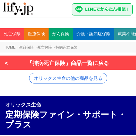
死亡
保険
医療
保険
がん
保険
介護・認知症
保険
就業不能
HOME
生命保険
死亡保険
持病死亡保険
>
>
>
<
「持病死亡保険」商品一覧に戻る
オリックス生命の他の商品を見る
オリックス生命
定期保険ファイン・サポート・
プラス