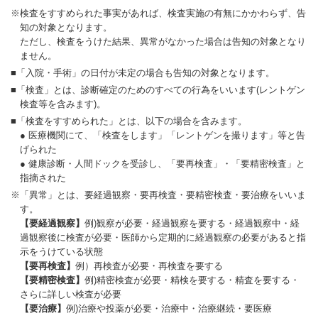
※検査をすすめられた事実があれば、検査実施の有無にかかわらず、告
知の対象となります。
ただし、検査をうけた結果、異常がなかった場合は告知の対象となり
ません。
■「入院・手術」の日付が未定の場合も告知の対象となります。
■「検査」とは、診断確定のためのすべての行為をいいます(レントゲン
検査等を含みます)。
■「検査をすすめられた」とは、以下の場合を含みます。
● 医療機関にて、「検査をします」「レントゲンを撮ります」等と告
げられた
● 健康診断・人間ドックを受診し、「要再検査」・「要精密検査」と
指摘された
※「異常」とは、要経過観察・要再検査・要精密検査・要治療をいいま
す。
【要経過観察】
例)観察が必要・経過観察を要する・経過観察中・経
過観察後に検査が必要・医師から定期的に経過観察の必要があると指
示をうけている状態
【要再検査】
例）再検査が必要・再検査を要する
【要精密検査】
例)精密検査が必要・精検を要する・精査を要する・
さらに詳しい検査が必要
【要治療】
例)治療や投薬が必要・治療中・治療継続・要医療