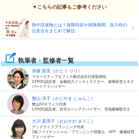
▼こちらの記事もご参考ください
熱中症保険とは？保障内容や保険期間、加入時の
注意点をまとめて解説
執筆者・監修者一覧
加藤 梨里
（かとう りり）
マネーステップオフィス株式会社代表取締役
CFP(R)認定者、金融知力インストラクター、健康経営エキス
パートアドバイザー
蟹山 淳子
（かにやま じゅんこ）
蟹山FPオフィス代表
CFP(R)認定者、住宅ローンアドバイザー、宅地建物取引士
大川 真理子
（おおかわ まりこ）
グッドライフプランニング代表
2級ファイナンシャル・プランニング技能士、AFP、健康経営
アドバイザー