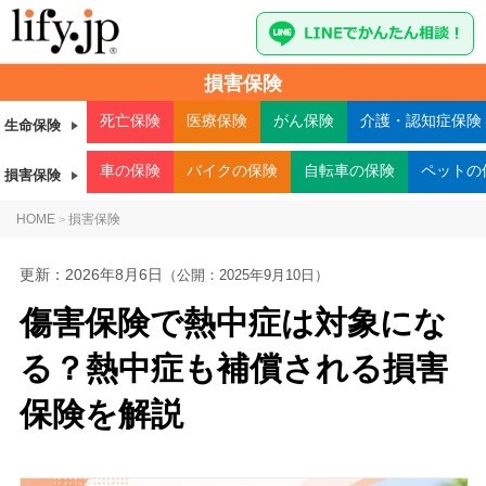
損害保険
死亡
保険
医療
保険
がん
保険
介護・認知症
保険
生命保険
車
の保険
バイク
の保険
自転車
の保険
ペット
の
損害保険
HOME
損害保険
>
更新：
2026年8月6日
（公開：2025年9月10日）
傷害保険で熱中症は対象にな
る？熱中症も補償される損害
保険を解説