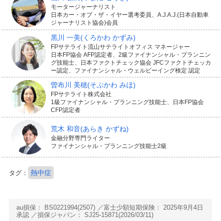
モータージャーナリスト
日本カー・オブ・ザ・イヤー選考委員、A.J.A.J.(日本自動車
ジャーナリスト協会)会員
黒川 一美
(くろかわ かずみ)
FPサテライト流山サテライトオフィス マネージャー
日本FP協会 AFP認定者、2級ファイナンシャル・プランニン
グ技能士、日本ファクトチェック協会 JFCファクトチェッカ
ー認定、ファイナンシャル・ウェルビーイング検定 認定
曽布川 美穂
(そぶかわ みほ)
FPサテライト株式会社
1級ファイナンシャル・プランニング技能士、日本FP協会
CFP認定者
荒木 和音
(あらき かずね)
金融分野専門ライター
ファイナンシャル・プランニング技能士2級
熱中症
タグ：
au損保： BS0221994(2507)
富士少額短期保険： 2025年9月4日
承認
損保ジャパン： SJ25-15871(2026/03/11)