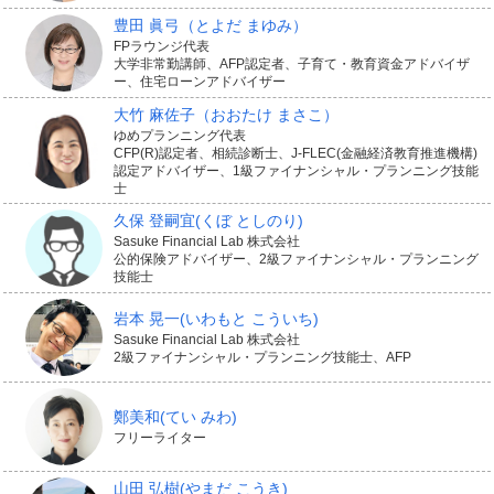
豊田 眞弓
（とよだ まゆみ）
FPラウンジ代表
大学非常勤講師、AFP認定者、子育て・教育資金アドバイザ
ー、住宅ローンアドバイザー
大竹 麻佐子
（おおたけ まさこ）
ゆめプランニング代表
CFP(R)認定者、相続診断士、J-FLEC(金融経済教育推進機構)
認定アドバイザー、1級ファイナンシャル・プランニング技能
士
久保 登嗣宜
(くぼ としのり)
Sasuke Financial Lab 株式会社
公的保険アドバイザー、2級ファイナンシャル・プランニング
技能士
岩本 晃一
(いわもと こういち)
Sasuke Financial Lab 株式会社
2級ファイナンシャル・プランニング技能士、AFP
鄭美和
(てい みわ)
フリーライター
山田 弘樹
(やまだ こうき)