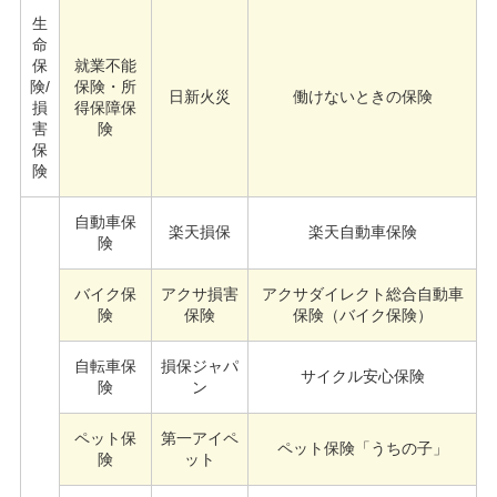
生
命
保
就業不能
険/
保険・所
日新火災
働けないときの保険
損
得保障保
害
険
保
険
自動車保
楽天損保
楽天自動車保険
険
バイク保
アクサ損害
アクサダイレクト総合自動車
険
保険
保険（バイク保険）
自転車保
損保ジャパ
サイクル安心保険
険
ン
ペット保
第一アイペ
ペット保険「うちの子」
険
ット