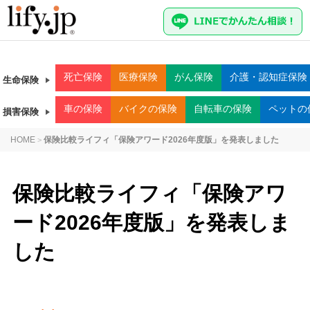
死亡
保険
医療
保険
がん
保険
介護・認知症
保険
生命保険
車
の保険
バイク
の保険
自転車
の保険
ペット
の
損害保険
HOME
保険比較ライフィ「保険アワード2026年度版」を発表しました
>
保険比較ライフィ「保険アワ
ード2026年度版」を発表しま
した