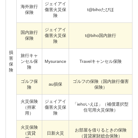
ジェイアイ
海外旅行
傷害火災保
t@bihoたびほ
保険
険
ジェイアイ
国内旅行
傷害火災保
t@biho国内旅行
保険
険
損
旅行キャ
害
ンセル保
Mysurance
Travelキャンセル保険
保
険
険
ゴルフ保
ゴルフの保険（国内旅行傷害
au損保
険
保険）
火災保険
ジェイアイ
「iehoいえほ」（補償選択型
（持家
傷害火災保
住宅用火災保険）
用）
険
火災保険
お部屋を借りるときの保険
（賃貸
日新火災
（賃貸家財総合保険）