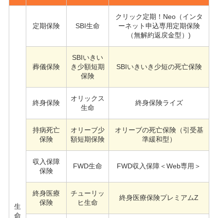
クリック定期！Neo（インタ
定期保険
SBI生命
ーネット申込専用定期保険
（無解約返戻金型）)
SBIいきい
葬儀保険
き少額短期
SBIいきいき少短の死亡保険
保険
オリックス
終身保険
終身保険ライズ
生命
持病死亡
オリーブ少
オリーブの死亡保険（引受基
保険
額短期保険
準緩和型）
収入保障
FWD生命
FWD収入保障＜Web専用＞
保険
終身医療
チューリッ
終身医療保険プレミアムZ
保険
ヒ生命
生
命