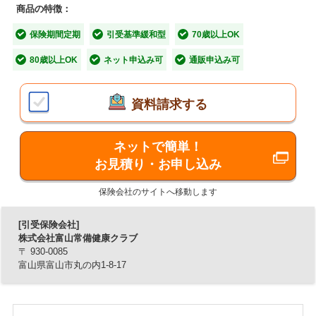
商品の特徴：
■「キミエ保険 死亡保障引受基準緩和型（無
保険期間定期
引受基準緩和型
70歳以上OK
配当 引受基準緩和型死亡保険）」の5つの特
長
80歳以上OK
ネット申込み可
通販申込み可
【特長1】健康に不安のある方あるいは過去に病
資料請求する
気をされたことのある方向けの死亡保険
4つの告知項目がすべて「いいえ」の場合にご加入できま
ネットで簡単！
す。
お見積り・お申し込み
※ただし、告知事項がすべて「いいえ」の場合でも、現在の健康状態、ご
保険会社のサイトへ移動します
職業、過去の契約状況等により、お引受けできないことがあります。
【特長2】事前に告知を頂き加入審査
[引受保険会社]
株式会社富山常備健康クラブ
告知書だけの簡単な審査です。医師の診査は必要ありませ
〒 930-0085
ん。
富山県富山市丸の内1-8-17
【特長3】高齢の方でも加入しやすい
(※1)