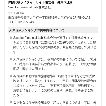
満89歳
まで申し込みできます。保障は満99歳まで継続
保険比較ライフィ サイト運営者・募集代理店
できます。
Sasuke Financial Lab 株式会社
(※1)保険開始日における満年齢
〒100-0004
東京都千代田区大手町一丁目6番1号大手町ビル2F FINOLAB
TEL：0120-558-483
【特長4】万が一のときに、ご家族の負担を軽減
できる保障内容
人気保険ランキングの掲載内容について
万が一のとき、保険証券に記載された保険金が死亡保険金
Sasuke Financial Lab 株式会社が運営する保険比較ライフィ
を通じて集計期間（2026/01/01～2026/06/30）に新規にご契
受取人に支払われます。葬儀代やお墓の費用に使用するな
約いただいた保険の契約件数の多い商品順に掲載しておりま
ど使い道は自由です。
す。
【特長5】目的に応じて保険金は50万円から300万
人気保険ランキングは、各保険の概要についてご紹介してお
り、特定の保険会社名や商品名のない記載は、一般的な保険
円まで50万円単位で選べます。
商品に関する説明です。
新規申し込み時の保険金額は以下の通りです。
各保険の名称や保障(補償)内容、特約付加条件などは引受保
満20歳～満79歳：300万円まで
険会社によって異なりますので、ご契約（団体契約の場合は
ご加入）にあたっては、「重要事項等説明書（契約概要・注
満80歳～満84歳：150万円まで
意喚起情報）」、「ご契約のしおり・約款」等を必ずご覧く
満85歳～満89歳：100万円まで
ださい。
ご不明な点等がある場合や、詳しい内容につきましては、募