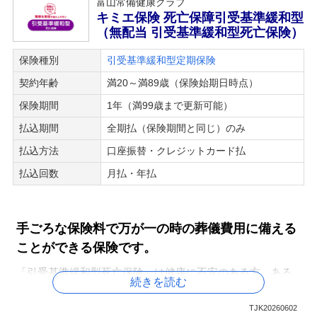
富山常備健康クラブ
キミエ保険 死亡保障引受基準緩和型
（無配当 引受基準緩和型死亡保険）
保険種別
引受基準緩和型定期保険
契約年齢
満20～満89歳（保険始期日時点）
保険期間
1年（満99歳まで更新可能）
払込期間
全期払（保険期間と同じ）のみ
払込方法
口座振替・クレジットカード払
払込回数
月払・年払
手ごろな保険料で万が一の時の葬儀費用に備える
ことができる保険です。
「引受基準緩和型死亡保険」は健康に不安のある方、ある
続きを読む
いは過去に病気をされたことのある方向けの死亡保険
TJK20260602