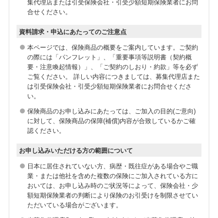
■保障内容
集代理店または引受保険会社・引受少額短期保険業者にお問
合せください。
被保険者が保険期間中に死亡したときに、死亡保険金が支
払われます。
資料請求・申込にあたってのご注意点
本ページでは、保険商品の概要をご案内しています。ご契約
の際には「パンフレット」、「重要事項等説明書（契約概
要・注意喚起情報）」、「ご契約のしおり・約款」等を必ず
ご覧ください。 詳しい内容につきましては、募集代理店また
は引受保険会社・引受少額短期保険業者にお問合せくださ
い。
保険商品のお申し込みにあたっては、ご加入の目的(ご意向)
に対して、保険商品の保障(補償)内容が合致しているかご確
認ください。
お申し込みいただける方の範囲について
日本に居住されていない方、病歴・既往症がある場合やご職
業・または他社を含めた複数の保険にご加入されている方に
おいては、お申し込み時のご状況等によって、保険会社・少
額短期保険業者の判断により保険のお引受けを制限させてい
ただいている場合がございます。