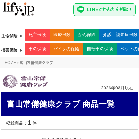
死亡
保険
医療
保険
がん
保険
介護・認知症
保険
生命保険
車
の保険
バイク
の保険
自転車
の保険
ペット
の
損害保険
HOME
富山常備健康クラブ
>
2026年08月現在
富山常備健康クラブ 商品一覧
1
掲載商品：
件