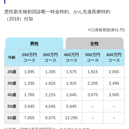
悪性新生物初回診断一時金特約、がん先進医療特約
（2018）付加
※口座振替扱(単位:円)
男性
女性
200万円
300万円
400万円
500万円
600万円
年齢
コース
コース
コース
コース
コース
20歳
1,095
1,335
1,575
1,815
2,055
30歳
1,335
1,625
1,915
2,205
2,495
40歳
1,785
2,215
2,645
3,075
3,505
50歳
3,445
4,545
5,645
–
–
60歳
7,055
9,675
12,295
–
–