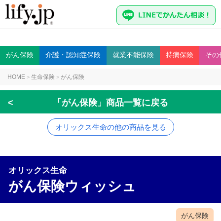
がん
保険
介護・認知症
保険
就業不能
保険
持病
保険
その
HOME
生命保険
がん保険
>
>
<
「がん保険」商品一覧に戻る
オリックス生命の他の商品を見る
オリックス生命
がん保険ウィッシュ
がん保険