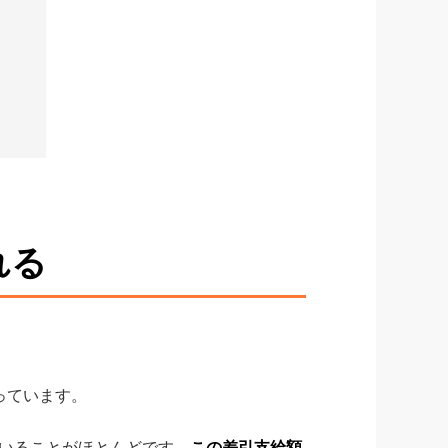
れる
っています。
いることがほとんどです。
この差引支給額