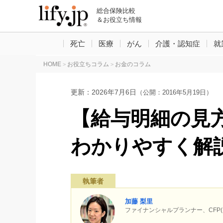
総合保険比較
＆お役立ち情報
死亡
医療
がん
介護・認知症
就
HOME
お役立ちコラム
お金のコラム
>
>
更新：
2026年7月6日
（公開：2016年5月19日）
【給与明細の見
わかりやすく解
執筆者
加藤 梨里
ファイナンシャルプランナー、CF