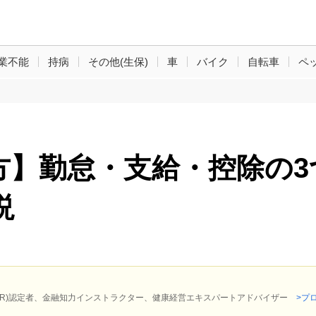
業不能
持病
その他(生保)
車
バイク
自転車
ペ
方】勤怠・支給・控除の3
説
P(R)認定者、金融知力インストラクター、健康経営エキスパートアドバイザー
>プ